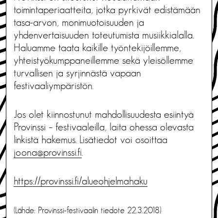
toimintaperiaatteita, jotka pyrkivät edistämään
tasa-arvon, monimuotoisuuden ja
yhdenvertaisuuden toteutumista musiikkialalla.
Haluamme taata kaikille työntekijöillemme,
yhteistyökumppaneillemme sekä yleisöllemme
turvallisen ja syrjinnästä vapaan
festivaaliympäristön.
Jos olet kiinnostunut mahdollisuudesta esiintyä
Provinssi – festivaaleilla, laita ohessa olevasta
linkistä hakemus. Lisätiedot voi osoittaa
joona@provinssi.fi
.
https://provinssi.fi/alueohjelmahaku
(Lähde: Provinssi-festivaalin tiedote 22.3.2018)