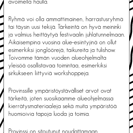
avoimella haulla.
Ryhmä voi olla ammattimainen, harrastusryhmä
tai täysin uusi tekijä. Tärkeintä on hyvä meininki
ja valmius heittäytyä festivaalin juhlatunnelmaan.
Aikaisempina vuosina alue-esiintyjinä on ollut
esimerkiksi jonglöörejä, taikureita ja tulishow.
Toivomme tämän vuoden alueohjelmalta
yleisöä osallistavaa toimintaa, esimerkiksi
sirkukseen liittyviä workshoppeja.
Provinssille ympäristöystävälliset arvot ovat
tärkeitä, joten suosikaamme alueohjelmassa
kierrätysmateriaaleja sekä muita ympäristöä
huomioivia tapoja luoda ja toimia.
Provinssi on sitoutunut noudattamaan