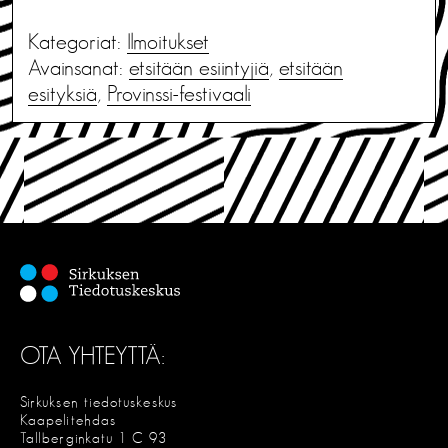
Kategoriat:
Ilmoitukset
Avainsanat:
etsitään esiintyjiä
,
etsitään
esityksiä
,
Provinssi-festivaali
OTA YHTEYTTÄ:
Sirkuksen tiedotuskeskus
Kaapelitehdas
Tallberginkatu 1 C 93