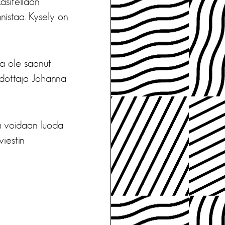
äsitellään
nnistaa. Kysely on
lä ole saanut
iedottaja Johanna
la voidaan luoda
viestin