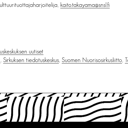
ttuurituottajaharjoitelija,
kaito.takayama@snsl.fi
us­keskuksen uutiset
y
,
Sirkuksen tiedotuskeskus
,
Suomen Nuorisosirkusliitto
,
T