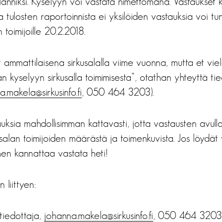
anniksi. Kyselyyn voi vastata nimettömänä. Vastaukset k
ja tulosten raportoinnista ei yksilöiden vastauksia voi tu
 toimijoille 20.2.2018.
ut ammattilaisena sirkusalalla viime vuonna, mutta et vie
 kyselyyn sirkusalla toimimisesta”, otathan yhteyttä t
.makela@sirkusinfo.fi
, 050 464 3203).
ksia mahdollisimman kattavasti, jotta vastausten avul
salan toimijoiden määrästä ja toimenkuvista. Jos löydät 
ihen kannattaa vastata heti!
 liittyen:
tiedottaja,
johanna.makela@sirkusinfo.fi
, 050 464 3203