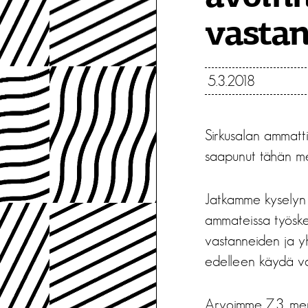
vasta
5.3.2018
Sirkusalan ammatti
saapunut tähän men
Jatkamme kyselyn v
ammateissa työsken
vastanneiden ja yh
edelleen käydä v
Arvoimme 7.3. men