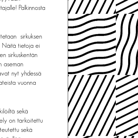
tajalle! Palkinnosta
itetaan sirkuksen
Näitä tietoja ei
sen sirkuskentän
sen aseman
uavat nyt yhdessä
mateista vuonna
ilöiltä sekä
sely on tarkoitettu
teutettu sekä