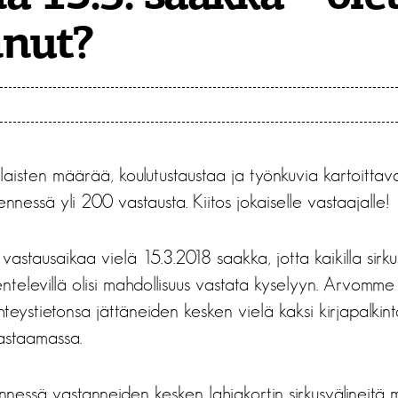
nnut?
laisten määrää, koulutustaustaa ja työnkuvia kartoitta
nessä yli 200 vastausta. Kiitos jokaiselle vastaajalle!
astausaikaa vielä 15.3.2018 saakka, jotta kaikilla sirku
televillä olisi mahdollisuus vastata kyselyyn. Arvomme
teystietonsa jättäneiden kesken vielä kaksi kirjapalkint
astaamassa.
nessä vastanneiden kesken lahjakortin sirkusvälineitä