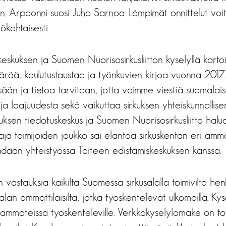
kiin. Arpaonni suosi Juho Sarnoa. Lämpimät onnittelut voit
ökohtaisesti.
keskuksen ja Suomen Nuorisosirkusliitton kyselyllä karto
rää, koulutustaustaa ja työnkuvien kirjoa vuonna 2017. 
sään ja tietoa tarvitaan, jotta voimme viestiä suomalai
ja laajuudesta sekä vaikuttaa sirkuksen yhteiskunnalli
kuksen tiedotuskeskus ja Suomen Nuorisosirkusliitto hal
laaja toimijoiden joukko sai elantoa sirkuskentän eri am
hdään yhteistyössä Taiteen edistämiskeskuksen kanssa.
vastauksia kaikilta Suomessa sirkusalalla toimivilta henk
salan ammattilaisilta, jotka työskentelevät ulkomailla. Ky
a ammateissa työskenteleville. Verkkokyselylomake on to