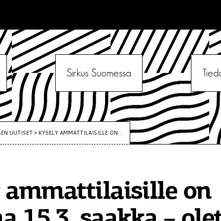
Sirkus Suomessa
Tied
SEN UUTISET
>
KYSELY AMMATTILAISILLE ON...
 ammattilaisille on
a 15.3. saakka – ole