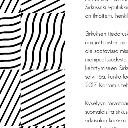
Sirkussirkus-putiik
on ilmoitettu henkil
Sirkuksen tiedotus
ammattilaisten mää
ole saatavissa mis
monipuolisuudesta 
kehittymiseen. Sir
selvittää, kuinka 
2017. Kartoitus te
Kyselyyn toivotaan 
suomalaisilta sirku
sirkusalan kaikiss