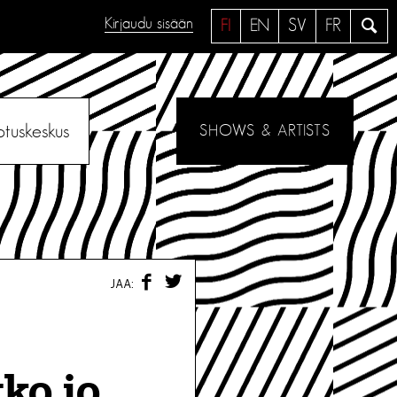
Kirjaudu sisään
H
FI
EN
SV
FR
a
e
otuskeskus
SHOWS & ARTISTS
F
T
JAA:
A
W
C
I
E
T
B
T
O
E
O
R
tko jo
K