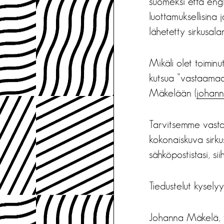
suomeksi että engl
luottamuksellisina 
lähetetty sirkusalan
Mikäli olet toimin
kutsua ”vastaamaan
Mäkelään (
johanna
Tarvitsemme vastau
kokonaiskuva sirku
sähköpostistasi, si
Tiedustelut kyselyyn
Johanna Mäkelä, 