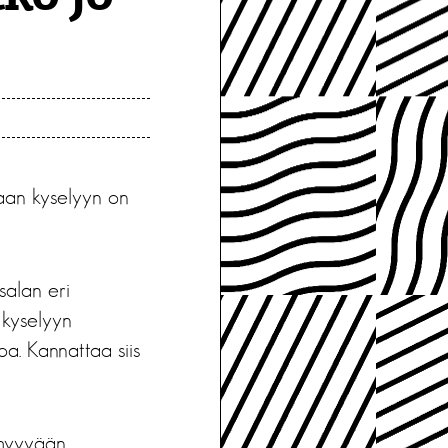
vaan kyselyyn on
salan eri
 kyselyyn
oa. Kannattaa siis
 myyvään