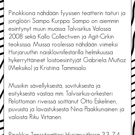
Pinokkiona nähdään fyysisen teatterin taituri ja
jonglööri Sampo Kurppa. Sampo on aiemmin
esiintynyt muun muassa Talvisirkus Valossa
2008 sekä Kallo Collectiven ja Agit-Cirkin
teoksissa. Muissa rooleissa nähdään viimeksi
Hurjaruuthin naisklovnifestarilla helmikuussa
hykerryttäneet loistoesiintyjät Gabriela Muñoz
(Meksiko) ja Kristiina Tammisalo.
Musiikin sävellyksestä, sovituksesta ja
esityksestä vastaa mm. Talvisirkus-orkesteri
Pelottoman riveissä soittanut Otto Eskelinen,
puvuista ja lavastuksesta Nina Paakkunainen ja
valoista Riku Virtanen.
Pinokkio Tanssiteatteri Hurjaruuthissa 3.3.-7.4.