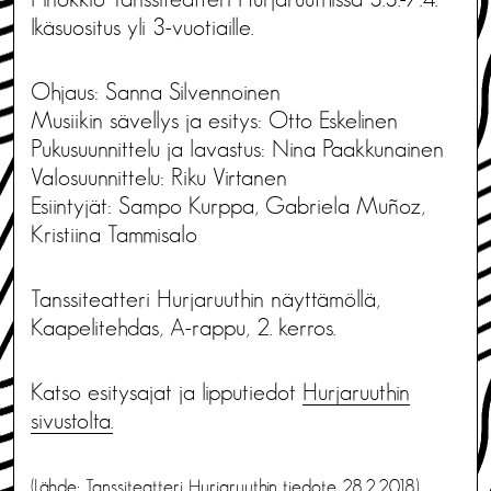
Ikäsuositus yli 3-vuotiaille.
Ohjaus: Sanna Silvennoinen
Musiikin sävellys ja esitys: Otto Eskelinen
Pukusuunnittelu ja lavastus: Nina Paakkunainen
Valosuunnittelu: Riku Virtanen
Esiintyjät: Sampo Kurppa, Gabriela Muñoz,
Kristiina Tammisalo
Tanssiteatteri Hurjaruuthin näyttämöllä,
Kaapelitehdas, A-rappu, 2. kerros.
Katso esitysajat ja lipputiedot
Hurjaruuthin
sivustolta.
(Lähde: Tanssiteatteri Hurjaruuthin tiedote 28.2.2018)