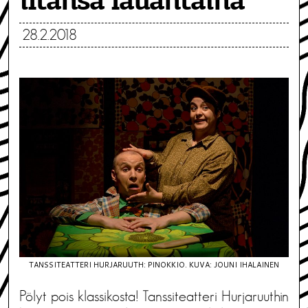
iltansa lauantaina
28.2.2018
TANSSITEATTERI HURJARUUTH: PINOKKIO. KUVA: JOUNI IHALAINEN
Pölyt pois klassikosta! Tanssiteatteri Hurjaruuthin