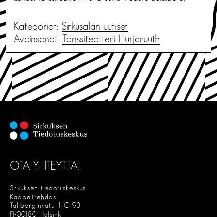
Kategoriat:
Sirkusalan uutiset
Avainsanat:
Tanssiteatteri Hurjaruuth
OTA YHTEYTTÄ:
Sirkuksen tiedotuskeskus
Kaapelitehdas
Tallberginkatu 1 C 93
FI-00180 Helsinki