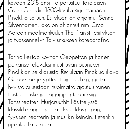
kevään 2018 ensi-ilta perustuu italialaisen
Carlo Collodin 1800-luvulla kirjoittamaan
Pinokkio-satuun. Esityksen on ohjannut Sanna
Silvennoinen, joka on ohjannut mm. Circo
Aereon maailmankuulun The Pianist -esityksen
ja työskennellyt Talvisirkuksen koreografina.
Tarina kertoo köyhän Geppetton ja hänen
poikansa, eläväksi muuttuvan puunuken
Pinokkion seikkailuista. Retkillään Pinokkio ikävöi
Geppettoa ja yrittää toimia oikein, mutta
hyvistä aikeistaan huolimatta ajautuu toinen
toistaan uskomattomampiin tapauksiin.
Tanssiteatteri Hurjaruuthin käsittelyssä
klassikkotarina herää eloon klovnerian,
fyysisen teatterin ja musiikin keinoin, tietenkin
ripauksella sirkusta.