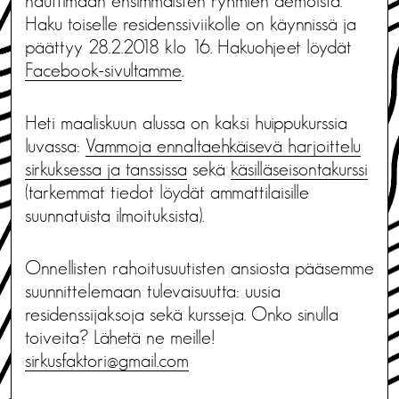
nauttimaan ensimmäisten ryhmien demoista.
Haku toiselle residenssiviikolle on käynnissä ja
päättyy 28.2.2018 klo 16. Hakuohjeet löydät
Facebook-sivultamme
.
Heti maaliskuun alussa on kaksi huippukurssia
luvassa:
Vammoja ennaltaehkäisevä harjoittelu
sirkuksessa ja tanssissa
sekä
käsilläseisontakurssi
(tarkemmat tiedot löydät ammattilaisille
suunnatuista ilmoituksista).
Onnellisten rahoitusuutisten ansiosta pääsemme
suunnittelemaan tulevaisuutta: uusia
residenssijaksoja sekä kursseja. Onko sinulla
toiveita? Lähetä ne meille!
sirkusfaktori@gmail.com