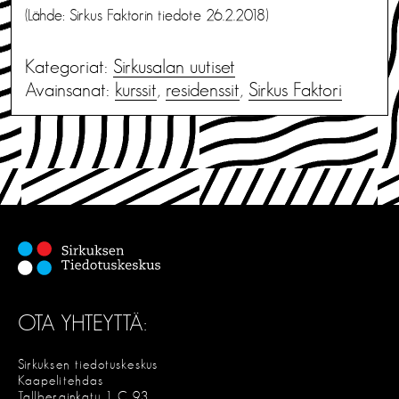
(Lähde: Sirkus Faktorin tiedote 26.2.2018)
Kategoriat:
Sirkusalan uutiset
Avainsanat:
kurssit
,
residenssit
,
Sirkus Faktori
OTA YHTEYTTÄ:
Sirkuksen tiedotuskeskus
Kaapelitehdas
Tallberginkatu 1 C 93