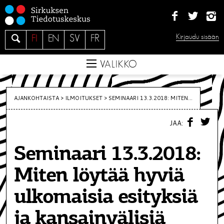
S
i
i
H
Kirjaudu sisään
FI
EN
SV
FR
r
a
r
e
VALIKKO
y
s
i
AJANKOHTAISTA >
ILMOITUKSET
>
SEMINAARI 13.3.2018: MITEN...
s
F
T
ä
JAA:
A
W
C
I
l
E
T
t
Seminaari 13.3.2018:
B
T
O
E
ö
O
R
Miten löytää hyviä
K
ö
n
ulkomaisia esityksiä
ja kansainvälisiä