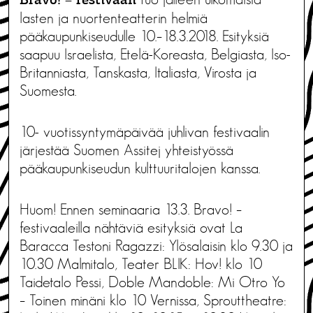
Bravo! – festivaali
lasten ja nuortenteatterin helmiä
pääkaupunkiseudulle 10.–18.3.2018. Esityksiä
saapuu Israelista, Etelä-Koreasta, Belgiasta, Iso-
Britanniasta, Tanskasta, Italiasta, Virosta ja
Suomesta.
10- vuotissyntymäpäivää juhlivan festivaalin
järjestää Suomen Assitej yhteistyössä
pääkaupunkiseudun kulttuuritalojen kanssa.
Huom! Ennen seminaaria 13.3. Bravo! –
festivaaleilla nähtäviä esityksiä ovat La
Baracca Testoni Ragazzi: Ylösalaisin klo 9.30 ja
10.30 Malmitalo, Teater BLIK: Hov! klo 10
Taidetalo Pessi, Doble Mandoble: Mi Otro Yo
– Toinen minäni klo 10 Vernissa, Sprouttheatre: