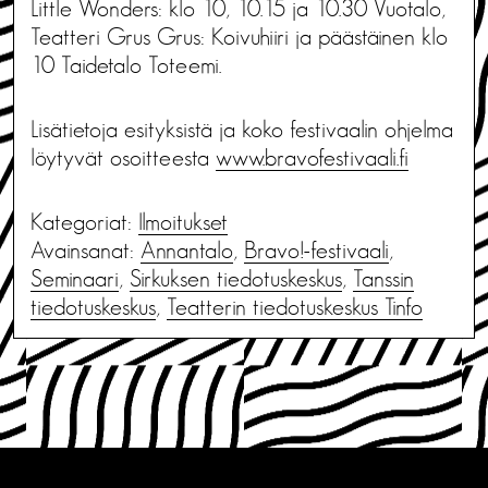
Little Wonders: klo 10, 10.15 ja 10.30 Vuotalo,
Teatteri Grus Grus: Koivuhiiri ja päästäinen klo
10 Taidetalo Toteemi.
Lisätietoja esityksistä ja koko festivaalin ohjelma
löytyvät osoitteesta
www.bravofestivaali.fi
Kategoriat:
Ilmoitukset
Avainsanat:
Annantalo
,
Bravo!-festivaali
,
Seminaari
,
Sirkuksen tiedotuskeskus
,
Tanssin
tiedotuskeskus
,
Teatterin tiedotuskeskus Tinfo