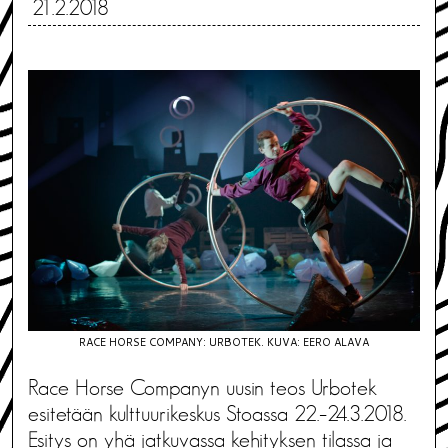
21.2.2018
RACE HORSE COMPANY: URBOTEK. KUVA: EERO ALAVA
Race Horse Companyn uusin teos Urbotek
esitetään kulttuurikeskus Stoassa 22.–24.3.2018.
Esitys on yhä jatkuvassa kehityksen tilassa ja