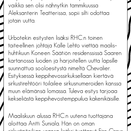
vaikka sen olisi nähnytkin tammikuussa
Aleksanterin Teatterissa, sopii silti odottaa
jotain uutta.
Urbotekin esitysten lisäksi RHC:n toinen
taiteellinen johtaja Kalle Lehto viettää maalis–
huhtikuun Koneen Säätiön residenssissä Saaren
kartanossa luoden ja harjoitellen uutta lapsille
suunnattua sooloesitystä nimeltä Chevalier.
Esityksessä keppihevossirkuksellaan kiertävä
sirkustirehtööri toilailee sirkusnumeroiden kanssa
muun elämänsä lomassa. Tuleva esitys tarjoaa
kekseliästä keppihevostemppuilua kakenikäisille.
Maaliskuun alussa RHC:n uutena tuottajana
aloittaa Antti Suniala. Hän on oman
sirkustaiteilijan uransa lisäksi tuottanut Fire Circus