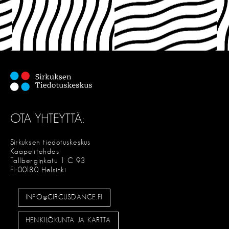
OTA YHTEYTTÄ:
Sirkuksen tiedotuskeskus
Kaapelitehdas
Tallberginkatu 1 C 93
FI-00180 Helsinki
INFO@CIRCUSDANCE.FI
HENKILÖKUNTA JA KARTTA