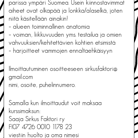
parissa ympäri Suomea. Usein kiinnostavimmat
aiheet ovat olkapää ja lonkka/alaselkä, joten
niitä käsitellään ainakin!
– alueen toiminnallinen anatomia
– voiman, liikkuvuuden yms. testailua ja omien
vahvuuksien/kehitettävien kohtien etsimistä
– harjoitteet vammojen ennaltaehkäisyyn
Ilmoittautuminen osoitteeseen sirkusfaktori@
gmail.com
nimi, osoite, puhelinnumero.
Samalla kun ilmoittaudut voit maksaa
kurssimaksun:
Saaja Sirkus Faktori ry
FI07 4726 0010 1178 23
viestiin huolto ja oma nimesi