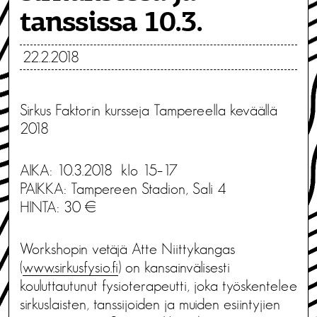
tanssissa 10.3.
22.2.2018
Sirkus Faktorin kursseja Tampereella keväällä
2018
AIKA: 10.3.2018 klo 15–17
PAIKKA: Tampereen Stadion, Sali 4
HINTA: 30 €
Workshopin vetäjä Atte Niittykangas
(
www.sirkusfysio.fi
) on kansainvälisesti
kouluttautunut fysioterapeutti, joka työskentelee
sirkuslaisten, tanssijoiden ja muiden esiintyjien