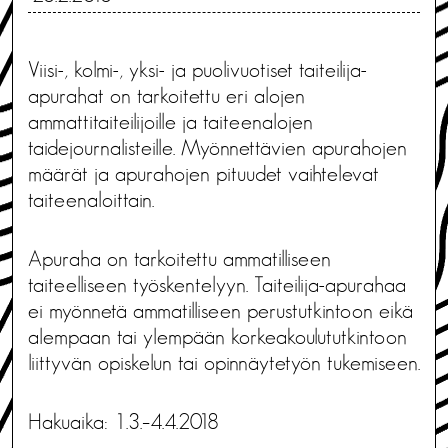
Viisi-, kolmi-, yksi- ja puolivuotiset taiteilija-
apurahat on tarkoitettu eri alojen
ammattitaiteilijoille ja taiteenalojen
taidejournalisteille. Myönnettävien apurahojen
määrät ja apurahojen pituudet vaihtelevat
taiteenaloittain.
Apuraha on tarkoitettu ammatilliseen
taiteelliseen työskentelyyn. Taiteilija-apurahaa
ei myönnetä ammatilliseen perustutkintoon eikä
alempaan tai ylempään korkeakoulututkintoon
liittyvän opiskelun tai opinnäytetyön tukemiseen.
Hakuaika: 1.3.–4.4.2018