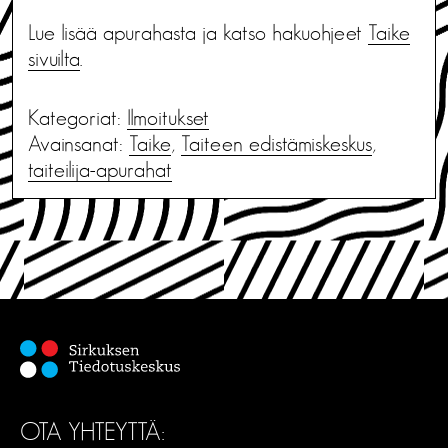
Lue lisää apurahasta ja katso hakuohjeet
Taike
sivuilta
.
Kategoriat:
Ilmoitukset
Avainsanat:
Taike
,
Taiteen edistämiskeskus
,
taiteilija-apurahat
OTA YHTEYTTÄ: