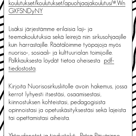
koulutukset/koulutukset/apuohjaajakoulutus/#.Wn
GXFSNDyNY
Lisäksi järjestämme erilaisia laji- ja
teemakoulutuksia sekä leirejä niin sirkusohjaajille
kuin harrastajille. Räätälöimme työpajoja myös
nuoriso-, sosiaali- ja kulttuurialan toimijoille.
Palkkauksesta löydät tietoa oheisesta
pdf-
tiedostosta
.
Kirjoita Nuorisosirkusliitolle avoin hakemus, jossa
kerrot lyhyesti itsestäsi, osaamisestasi,
kiinnostuksen kohteistasi, pedagogisista
opinnoistasi ja opetuskäsityksestäsi sekä lajeista
tai opettamistasi aiheista.
Yhteydenotot ja tiedustelut: Petra Päivärinne,