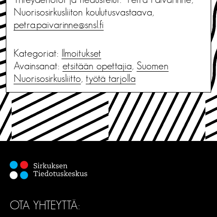
Nuorisosirkusliiton koulutusvastaava,
petra.paivarinne@snsl.fi
Kategoriat:
Ilmoitukset
Avainsanat:
etsitään opettajia
,
Suomen
Nuorisosirkusliitto
,
työtä tarjolla
OTA YHTEYTTÄ: