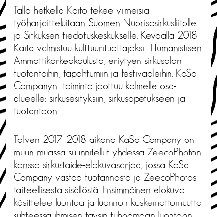
Tällä hetkellä Kaito tekee viimeisiä
työharjoitteluitaan Suomen Nuorisosirkusliitolle
ja Sirkuksen tiedotuskeskukselle. Keväällä 2018
Kaito valmistuu kulttuurituottajaksi Humanistisen
Ammattikorkeakoulusta, eriytyen sirkusalan
tuotantoihin, tapahtumiin ja festivaaleihin. KaSa
Companyn toiminta jaottuu kolmelle osa-
alueelle: sirkusesityksiin, sirkusopetukseen ja
tuotantoon.
Talven 2017–2018 aikana KaSa Company on
muun muassa suunnitellut yhdessä ZeecoPhoton
kanssa sirkustaide-elokuvasarjaa, jossa KaSa
Company vastaa tuotannosta ja ZeecoPhotos
taiteellisesta sisällöstä. Ensimmäinen elokuva
käsittelee luontoa ja luonnon koskemattomuutta
suhteessa ihmisen täysin tuhoamaan luontoon.