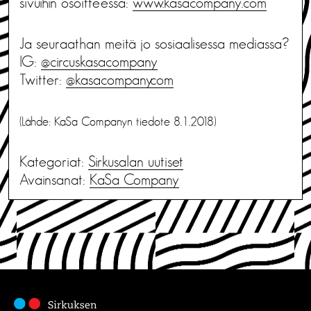
sivuihin osoitteessa:
www.kasacompany.com
Ja seuraathan meitä jo sosiaalisessa mediassa?
IG:
@circuskasacompany
Twitter:
@kasacompany_com
(Lähde: KaSa Companyn tiedote 8.1.2018)
Kategoriat:
Sirkusalan uutiset
Avainsanat:
KaSa Company