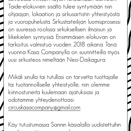
Taide-elokuvien sisältö tulee syntymään niin
ohjaajan, lokaation ja sirkusartistin yhteistyöstä
ja vuoropuhelusta. Sirkustaiteilijan luomisprosessi
on suuressa roolissa sirkuksellisen ilmaisun ja
liikekielen synnyssä. Ensimmäisen elokuvan on
tarkoitus valmistua vuoden 2018 aikana. Tänä
vuonna Kasa Companylla on suunnitteilla myös
uusi sirkusteos nimeltään Neo-Daikagura.
Mikäli sinulla tai tutullasi on tarvetta tuottajalle
tai tuotannolliselle yhteistyölle, niin olemme
kiinnostuneita kuulemaan ajatuksiasi ja
odotamme yhteydenottoasi:
circuskasacompany@gmail.com
Käy tutustumassa Sannin käsialalla uudistettuihin