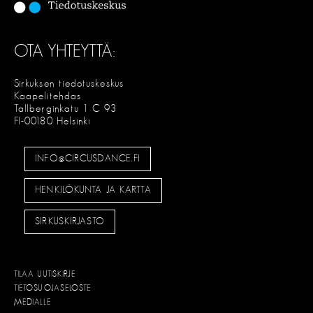
OTA YHTEYTTÄ:
Sirkuksen tiedotuskeskus
Kaapelitehdas
Tallberginkatu 1 C 93
FI-00180 Helsinki
INFO@CIRCUSDANCE.FI
HENKILÖKUNTA JA KARTTA
SIRKUSKIRJASTO
TILAA UUTISKIRJE
TIETOSUOJASELOSTE
MEDIALLE