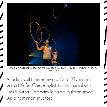
KASA COMPANYN KAITO TAKAYAMA JA SANNI SARLIN KUVA: MIKKO
PIRINEN
Vuoden vaihtumisen myötä Duo D’Lyhin nimi
vaihtui KaSa Companyksi. Nimenmuutoksen
lisäksi KaSa Companylle tulee mukaan myös
uusia toiminnan muotoja.