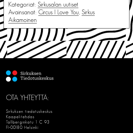
Kategoriat:
Sirkusalan uutiset
Avainsanat:
Circus I Love You
,
Sirkus
Aikamoinen
OTA YHTEYTTÄ:
Sirkuksen tiedotuskeskus
Kaapelitehdas
Tallberginkatu 1 C 93
FI-00180 Helsinki