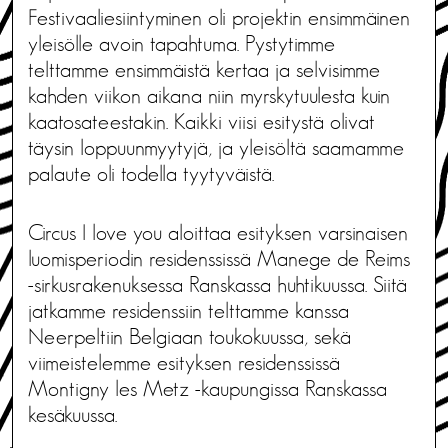
Festivaaliesiintyminen oli projektin ensimmäinen
yleisölle avoin tapahtuma. Pystytimme
telttamme ensimmäistä kertaa ja selvisimme
kahden viikon aikana niin myrskytuulesta kuin
kaatosateestakin. Kaikki viisi esitystä olivat
täysin loppuunmyytyjä, ja yleisöltä saamamme
palaute oli todella tyytyväistä.
Circus I love you aloittaa esityksen varsinaisen
luomisperiodin residenssissä Manege de Reims
-sirkusrakenuksessa Ranskassa huhtikuussa. Siitä
jatkamme residenssiin telttamme kanssa
Neerpeltiin Belgiaan toukokuussa, sekä
viimeistelemme esityksen residenssissä
Montigny les Metz -kaupungissa Ranskassa
kesäkuussa.