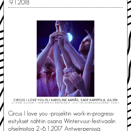
9.1.2018
CIRCUS I LOVE YOU ELI KAROLINE AAMÅS, SADE KAMPPILA, JULIEN
AUGER, MIKKEL HOBITZ FILTENBORG, WILHELM BROMANDER, ANDIL
DAHL, OSKAR RASK, THIBAUD RANCOEUR. KUVA: MINJA KAUKONIEMI
Circus I love you -projektin work-in-progress-
esitykset nähtiin osana Wintervuur-festivaalin
ohjelmistoa 2.–6.1.2017 Antwerpenissä.