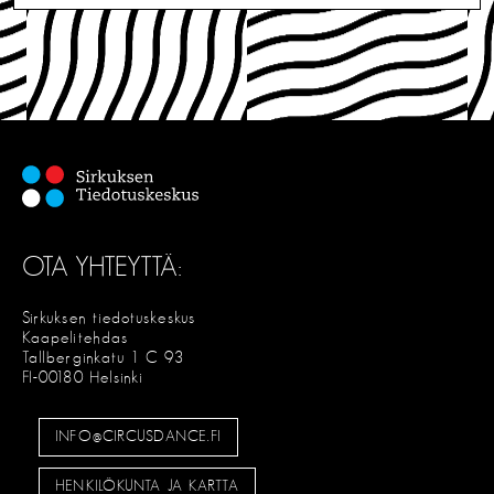
OTA YHTEYTTÄ:
Sirkuksen tiedotuskeskus
Kaapelitehdas
Tallberginkatu 1 C 93
FI-00180 Helsinki
INFO@CIRCUSDANCE.FI
HENKILÖKUNTA JA KARTTA