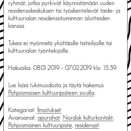
ryhmät, jotka pyrkivät käynnistämään uuden
residenssikeskuksen tai työskentelevät taide- ja
kulttuurialan residenssitoiminnan aloitteiden
kanssa.
Tukea ei myönnetä yksittäisille taiteilijoille tai
kulttuurialan työntekijöille.
Hakuaika: 08.01.2019 – 07.02.2019 klo 15:59
Lue lisää tukimuodosta ja täytä hakemus
Pohjoismaisen kulttuuripisteen sivuilla
.
Kategoriat:
Ilmoitukset
Avainsanat:
apurahat
,
Nordisk kulturkontakt
,
Pohjoismainen kulttuuripiste
,
residenssit