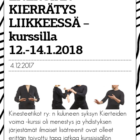
KIERRÄTYS
LIIKKEESSÄ –
kurssilla
12.-14.1.2018
4.12.2017
Kinesteetikot ry: n kuluneen syksyn Kierteiden
voima -kurssi oli menestys ja yhdistyksen
järjestämät ilmaiset lisätreenit ovat olleet
erittäin toivottu tapa jatkaa kurssisisällön