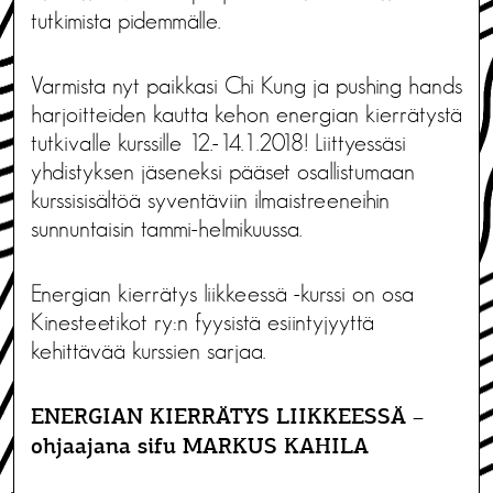
tutkimista pidemmälle.
Varmista nyt paikkasi Chi Kung ja pushing hands
harjoitteiden kautta kehon energian kierrätystä
tutkivalle kurssille 12.-14.1.2018! Liittyessäsi
yhdistyksen jäseneksi pääset osallistumaan
kurssisisältöä syventäviin ilmaistreeneihin
sunnuntaisin tammi-helmikuussa.
Energian kierrätys liikkeessä -kurssi on osa
Kinesteetikot ry:n fyysistä esiintyjyyttä
kehittävää kurssien sarjaa.
ENERGIAN KIERRÄTYS LIIKKEESSÄ –
ohjaajana sifu MARKUS KAHILA