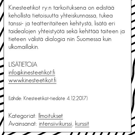
Kinesteetikot ry:n tarkoituksena on edistää
kehollista tietoisuutta yhteiskunnassa, tukea
tanssi- ja teatteritaiteen kehitystä, lisätä eri
taidealojen yhteistyötä sekä kehittää taiteen ja
tieteen välistä dialogia niin Suomessa kuin
ulkomaillakin.
LISÄTIETOJA
info@kinesteetikot.fi
www.kinesteetikot.fi
(Lähde: Knesteetikot-tiedote 4.12.2017)
Kategoriat:
Ilmoitukset
Avainsanat:
intensiivikurssi
,
kurssit