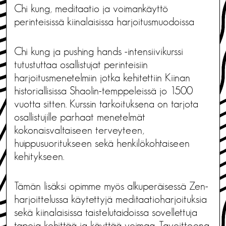
Chi kung, meditaatio ja voimankäyttö
perinteisissä kiinalaisissa harjoitusmuodoissa
Chi kung ja pushing hands -intensiivikurssi
tutustuttaa osallistujat perinteisiin
harjoitusmenetelmiin jotka kehitettiin Kiinan
historiallisissa Shaolin-temppeleissä jo 1500
vuotta sitten. Kurssin tarkoituksena on tarjota
osallistujille parhaat menetelmät
kokonaisvaltaiseen terveyteen,
huippusuoritukseen sekä henkilökohtaiseen
kehitykseen.
Tämän lisäksi opimme myös alkuperäisessä Zen-
harjoittelussa käytettyjä meditaatioharjoituksia
sekä kiinalaisissa taistelutaidoissa sovellettuja
tapoja kehittää ja käyttää voimaa. Tavoitteena