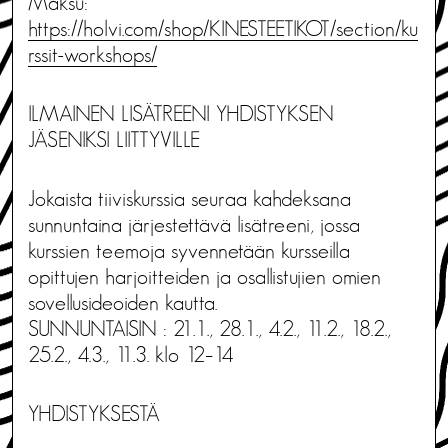
Maksu:
https://holvi.com/shop/KINESTEETIKOT/section/ku
rssit-workshops/
ILMAINEN LISÄTREENI YHDISTYKSEN
JÄSENIKSI LIITTYVILLE
Jokaista tiiviskurssia seuraa kahdeksana
sunnuntaina järjestettävä lisätreeni, jossa
kurssien teemoja syvennetään kursseilla
opittujen harjoitteiden ja osallistujien omien
sovellusideoiden kautta.
SUNNUNTAISIN : 21.1., 28.1., 4.2., 11.2., 18.2.,
25.2., 4.3., 11.3. klo 12–14
YHDISTYKSESTÄ