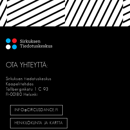
OTA YHTEYTTÄ:
Sirkuksen tiedotuskeskus
Kaapelitehdas
Tallberginkatu 1 C 93
FI-00180 Helsinki
INFO@CIRCUSDANCE.FI
HENKILÖKUNTA JA KARTTA