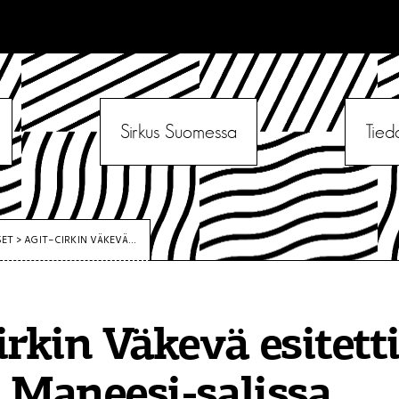
Sirkus Suomessa
Tied
SET
>
AGIT-CIRKIN VÄKEVÄ...
irkin Väkevä esitett
 Maneesi-salissa