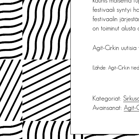
kaunis maisema tu
festivaali syntyi h
festivaalin järjes
on toiminut alusta
Agit-Cirkin uutisi
(Lähde: Agit-Cirkin ti
Kategoriat:
Sirkus
Avainsanat:
Agit-C