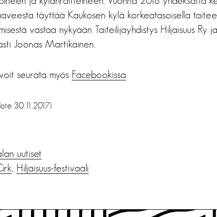
pineen ja kylänraitteineen. Vuonna 2018 yhdeksättä ke
aaveesta täyttää Kaukosen kylä korkeatasoisella taiteell
tämisestä vastaa nykyään Taiteilijayhdistys Hiljaisuus R
 asti Joonas Martikainen.
a voit seurata myös
Facebookissa
.
edote 30.11.2017)
alan uutiset
irk
,
Hiljaisuus-festivaali