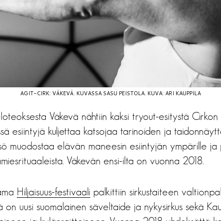
AGIT-CIRK: VÄKEVÄ. KUVASSA SASU PEISTOLA. KUVA: ARI KAUPPILA
loteoksesta Väkevä nähtiin kaksi tryout-esitystä Cirkon
sä esiintyjä kuljettaa katsojaa tarinoiden ja taidonnäytt
leisö muodostaa elävän maneesin esiintyjän ympärille ja 
miesrituaaleista. Väkevän ensi-ilta on vuonna 2018.
tama
Hiljaisuus-festivaali
palkittiin sirkustaiteen valtionpalk
sä on uusi suomalainen säveltaide ja nykysirkus sekä Ka