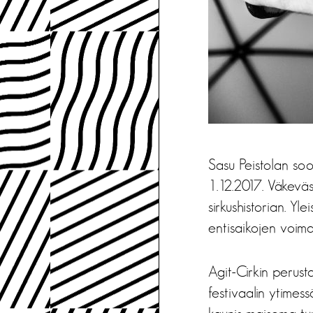
Sasu Peistolan soo
1.12.2017. Väkeväs
sirkushistorian. Y
entisaikojen voima
Agit-Cirkin perus
festivaalin ytimes