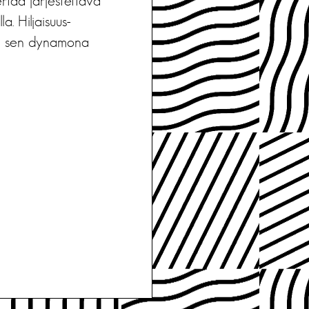
rtaa järjestettävä
a. Hiljaisuus-
y ja sen dynamona