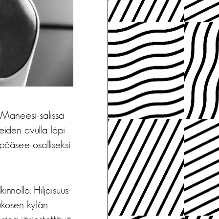
 Maneesi-salissa
eiden avulla läpi
pääsee osalliseksi
innolla. Hiljaisuus-
ukosen kylän