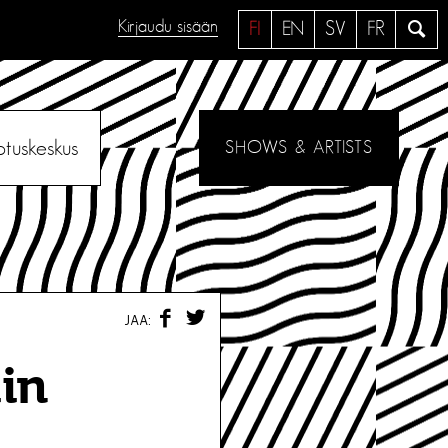
Kirjaudu sisään
H
FI
EN
SV
FR
a
e
otuskeskus
SHOWS & ARTISTS
F
T
JAA:
A
W
C
I
E
T
iin
B
T
O
E
O
R
K