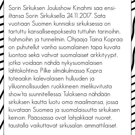
Sorin Sirkuksen Joulushow Kinahmi saa ensi-
iltansa Sorin Sirkuksella 24.11.2017. Sata
vuotiaan Suomen kunniaksi sirkuksessa on
tartuttu kansalliseepoksesta tuttuihin tarinoihin,
hahmoihin ja tunnelmiin. Ohjaaja Taina Kopraa
on puhutellut vanha suomalainen tapa kuvata
luontoa sekä vahvat suomalaiset arkkityypit,
jotka voidaan nähdä nykysuomalaisen
lähtökohtina. Pilke silmäkulmassa Kopra
toteaakin kalevalaisen hulluuden ja
yliluonnollisuuden ruokkineen mielikuvitusta
show’ta suunnitellessa. Tuloksena nähdään
sirkuksen kautta luotu oma maailmansa, jossa
kuvataan Suomea ja suomalaisuutta sirkuksen
keinoin. Pääosassa ovat lahjakkaat nuoret,
taustalla vaikuttavat sirkusalan ammattilaiset.