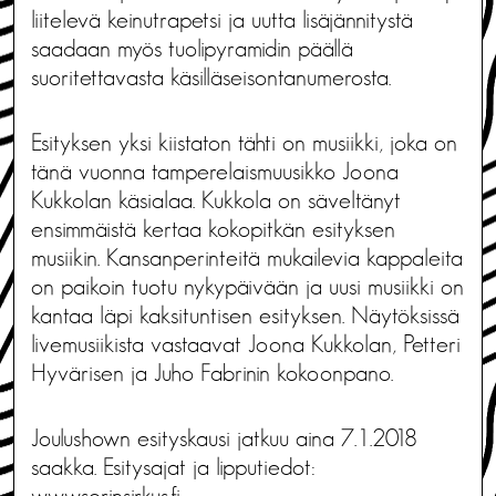
liitelevä keinutrapetsi ja uutta lisäjännitystä
saadaan myös tuolipyramidin päällä
suoritettavasta käsilläseisontanumerosta.
Esityksen yksi kiistaton tähti on musiikki, joka on
tänä vuonna tamperelaismuusikko Joona
Kukkolan käsialaa. Kukkola on säveltänyt
ensimmäistä kertaa kokopitkän esityksen
musiikin. Kansanperinteitä mukailevia kappaleita
on paikoin tuotu nykypäivään ja uusi musiikki on
kantaa läpi kaksituntisen esityksen. Näytöksissä
livemusiikista vastaavat Joona Kukkolan, Petteri
Hyvärisen ja Juho Fabrinin kokoonpano.
Joulushown esityskausi jatkuu aina 7.1.2018
saakka. Esitysajat ja lipputiedot:
www.sorinsirkus.fi