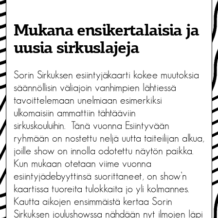
Mukana ensikertalaisia ja
uusia sirkuslajeja
Sorin Sirkuksen esiintyjäkaarti kokee muutoksia
säännöllisin väliajoin vanhimpien lähtiessä
tavoittelemaan unelmiaan esimerkiksi
ulkomaisiin ammattiin tähtääviin
sirkuskouluihin. Tänä vuonna Esiintyvään
ryhmään on nostettu neljä uutta taiteilijan alkua,
joille show on innolla odotettu näytön paikka.
Kun mukaan otetaan viime vuonna
esiintyjädebyyttinsä suorittaneet, on show’n
kaartissa tuoreita tulokkaita jo yli kolmannes.
Kautta aikojen ensimmäistä kertaa Sorin
Sirkuksen joulushowssa nähdään nyt ilmojen läpi