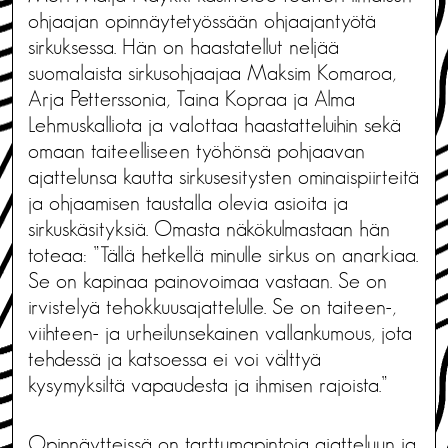
ohjaajan opinnäytetyössään ohjaajantyötä
sirkuksessa. Hän on haastatellut neljää
suomalaista sirkusohjaajaa Maksim Komaroa,
Arja Petterssonia, Taina Kopraa ja Alma
Lehmuskalliota ja valottaa haastatteluihin sekä
omaan taiteelliseen työhönsä pohjaavan
ajattelunsa kautta sirkusesitysten ominaispiirteitä
ja ohjaamisen taustalla olevia asioita ja
sirkuskäsityksiä. Omasta näkökulmastaan hän
toteaa: ”Tällä hetkellä minulle sirkus on anarkiaa.
Se on kapinaa painovoimaa vastaan. Se on
irvistelyä tehokkuusajattelulle. Se on taiteen-,
viihteen- ja urheilunsekainen vallankumous, jota
tehdessä ja katsoessa ei voi välttyä
kysymyksiltä vapaudesta ja ihmisen rajoista.”
Opinnäytteissä on tarttumapintoja ajatteluun ja