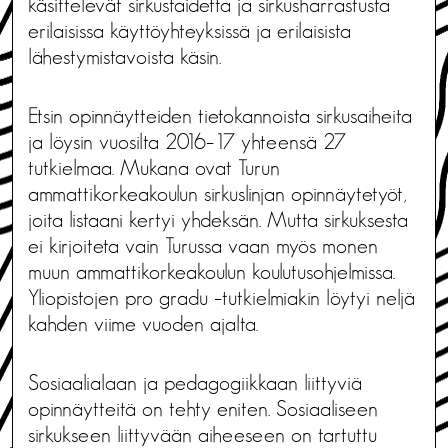
käsittelevät sirkustaidetta ja sirkusharrastusta
erilaisissa käyttöyhteyksissä ja erilaisista
lähestymistavoista käsin.
Etsin opinnäytteiden tietokannoista sirkusaiheita
ja löysin vuosilta 2016–17 yhteensä 27
tutkielmaa. Mukana ovat Turun
ammattikorkeakoulun sirkuslinjan opinnäytetyöt,
joita listaani kertyi yhdeksän. Mutta sirkuksesta
ei kirjoiteta vain Turussa vaan myös monen
muun ammattikorkeakoulun koulutusohjelmissa.
Yliopistojen pro gradu –tutkielmiakin löytyi neljä
kahden viime vuoden ajalta.
Sosiaalialaan ja pedagogiikkaan liittyviä
opinnäytteitä on tehty eniten. Sosiaaliseen
sirkukseen liittyvään aiheeseen on tartuttu