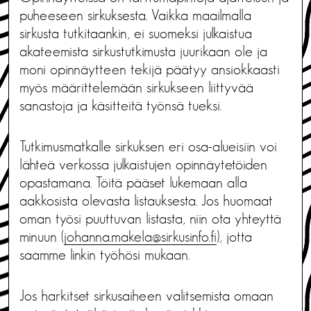
puheeseen sirkuksesta. Vaikka maailmalla
sirkusta tutkitaankin, ei suomeksi julkaistua
akateemista sirkustutkimusta juurikaan ole ja
moni opinnäytteen tekijä päätyy ansiokkaasti
myös määrittelemään sirkukseen liittyvää
sanastoja ja käsitteitä työnsä tueksi.
Tutkimusmatkalle sirkuksen eri osa-alueisiin voi
lähteä verkossa julkaistujen opinnäytetöiden
opastamana. Töitä pääset lukemaan alla
aakkosista olevasta listauksesta. Jos huomaat
oman työsi puuttuvan listasta, niin ota yhteyttä
minuun (
johanna.makela@sirkusinfo.fi
), jotta
saamme linkin työhösi mukaan.
Jos harkitset sirkusaiheen valitsemista omaan