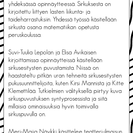
yhdeksässä opinnäytteessä. Sirkuksesta on
kirjoitettu liittyen lasten liikunta- ja
taideharrastuksiin. Yhdessä työssä käsitellään
sirkusta osana matematiikan opetusta
peruskoulussa.
Suvi-Tuulia Lepolan ja Elisa Avikaisen
kirjoittamissa opinnäytteissä käsitellään
sirkusesitysten puvustamista. Niissä on
haastateltu pitkän uran tehneitä sirkusesitysten
pukusuunnittelijoita, kuten Kirsi Mannista ja Kitte
Klemettilää. Tutkielmien välityksellä piirtyy kuva
sirkuspuvustuksen syntyprosessista ja siitä
millaisia ominaisuuksia hyvin toimivalla
sirkuspuvulla on.
Meri-Maija Näykki käsittelee teatteri-ilmaisun