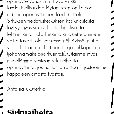
opinnäytetyöhösi, niin hyvä vinkki
lähdekirjallisuuden löytämiseen on katsoa
muiden opinnäytteiden lähdeluetteloja.
Sirkuksen tiedotuskeskuksen käsikirjastosta
löytyy myös sirkusaiheista kirjallisuutta ja
lehtileikkeitä. Tällä hetkellä kirjaluettelomme ei
valitettavasti ole verkossa nähtävissä, mutta
voit lähettää minulle tiedusteluja sähköpostilla
(
johanna.makela@sirkusinfo.fi
). Otamme myös
mielellämme vastaan sirkusaiheisia
opinnäytteitä, jos haluat lahjoittaa kirjastoomme
kappaleen omasta työstäsi.
Antoisia lukuhetkiä!
Sirkuaiheita