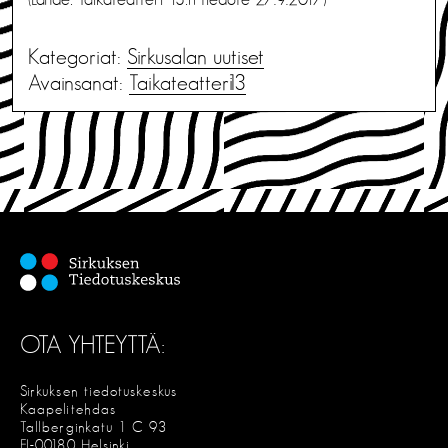
Kategoriat:
Sirkusalan uutiset
Avainsanat:
Taikateatteri13
OTA YHTEYTTÄ:
Sirkuksen tiedotuskeskus
Kaapelitehdas
Tallberginkatu 1 C 93
FI-00180 Helsinki