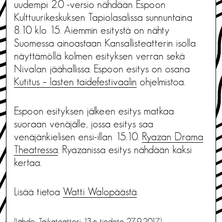
uudempi 2.0 -versio nähdään Espoon
Kulttuurikeskuksen Tapiolasalissa sunnuntaina
8.10 klo 15. Aiemmin esitystä on nähty
Suomessa ainoastaan Kansallisteatterin isolla
näyttämöllä kolmen esityksen verran sekä
Nivalan jäähallissa. Espoon esitys on osana
Kutitus – lasten taidefestivaalin
ohjelmistoa.
Espoon esityksen jälkeen esitys matkaa
suoraan venäjälle, jossa esitys saa
venäjänkielisen ensi-illan 15.10.
Ryazan Drama
Theatressa
. Ryazanissa esitys nähdään kaksi
kertaa.
Lisää tietoa
Watti Walopäästä
.
(Lähde: Taikateatteri 13:n tiedote 27.9.2017)