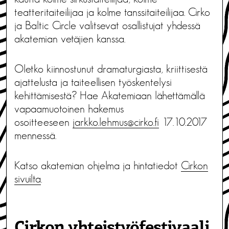
teatteritaiteilijaa ja kolme tanssitaiteilijaa. Cirko
ja Baltic Circle valitsevat osallistujat yhdessä
akatemian vetäjien kanssa.
Oletko kiinnostunut dramaturgiasta, kriittisestä
ajattelusta ja taiteellisen työskentelysi
kehittämisestä? Hae Akatemiaan lähettämällä
vapaamuotoinen hakemus
osoitteeseen
jarkko.lehmus@cirko.fi
17.10.2017
mennessä.
Katso akatemian ohjelma ja hintatiedot
Cirkon
sivuilta
.
Cirkon yhteistyöfestivaali