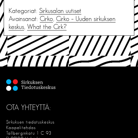
Kategoriat:
Sirkusalan uutiset
Avainsanat:
Cirko
,
Cirko – Uuden sirkuksen
keskus
,
What the Cirk?
OTA YHTEYTTÄ:
Sirkuksen tiedotuskeskus
Kaapelitehdas
Tallberginkatu 1 C 93