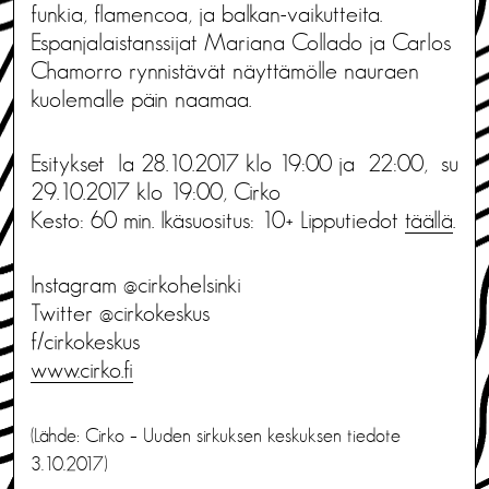
funkia, flamencoa, ja balkan-vaikutteita.
Espanjalaistanssijat Mariana Collado ja Carlos
Chamorro rynnistävät näyttämölle nauraen
kuolemalle päin naamaa.
Esitykset la 28.10.2017 klo 19:00 ja 22:00, su
29.10.2017 klo 19:00, Cirko
Kesto: 60 min. Ikäsuositus: 10+ Lipputiedot
täällä
.
Instagram @cirkohelsinki
Twitter @cirkokeskus
f/cirkokeskus
www.cirko.fi
(Lähde: Cirko – Uuden sirkuksen keskuksen tiedote
3.10.2017)