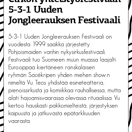
5-3-1 Uuden
Jongleerauksen Festivaali
5-3-1 Uuden Jongleerauksen Festivaali on
vuodesta 1999 saakka järjestetty
Pohjoismaiden vanhin nykysirkusfestivaali.
Festivaali tuo Suomeen muun muassa laajalti
Eurooppaa kiertäneen ranskalaisen
ryhmän Sacékripen yhden miehen show:n
nimeltä Vu. Teos yhdistää esineteatteria,
pienoissirkusta ja komiikkaa rauhallisessa, mutta
alati hajoamisvaarassa olevassa rituaalissa. Vu
kertoo hauskasti pakkomielteistä, järjestyksen
kaipuusta ja jatkuvasta epätarkkuuden
vaarasta.