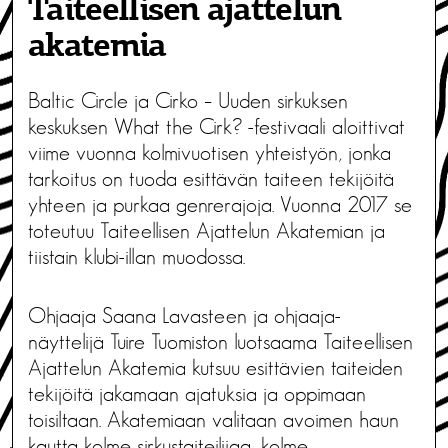
Taiteellisen ajattelun
akatemia
Baltic Circle ja Cirko – Uuden sirkuksen
keskuksen What the Cirk? -festivaali aloittivat
viime vuonna kolmivuotisen yhteistyön, jonka
tarkoitus on tuoda esittävän taiteen tekijöitä
yhteen ja purkaa genrerajoja. Vuonna 2017 se
toteutuu Taiteellisen Ajattelun Akatemian ja
tiistain klubi-illan muodossa.
Ohjaaja Saana Lavasteen ja ohjaaja-
näyttelijä Tuire Tuomiston luotsaama Taiteellisen
Ajattelun Akatemia kutsuu esittävien taiteiden
tekijöitä jakamaan ajatuksia ja oppimaan
toisiltaan. Akatemiaan valitaan avoimen haun
kautta kolme sirkustaiteilijaa, kolme