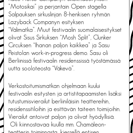
”Motosikai” ja perjantain Open stagella
Salpauksen sirkuslinjan 8-henkisen ryhmän
Lazyback Companyn esityksen
“Välimatka”. Muut festivaalin suomalaisesitykset
olivat Sisus Sirkuksen “Mosh Split”, Clunker
Circuksen “Ihanan paljon kaikkea” ja Sasu
Peistolan work-in-progress demo. Sasu oli
Berliinissä festivaalin residenssissä työstämässä
uutta sooloteosta “Väkevä”.
Verkostoitumismatkan ohjelmaan kuului
festivaalin esitysten ja artistitapaamisten lisäksi
tutustumisvierailut berliiniläisiin teattereihin,
residenssitiloihin ja esittävän taiteen toimijoihin.
Vierailut antoivat paljon ja olivat hyödyllisiä.
Oli kiinnostavaa kuulla mm. Chamäleon-
teatterin toiminnasta, kierrellä entisen