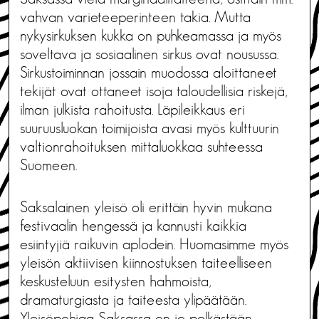
vahvan varieteeperinteen takia. Mutta
nykysirkuksen kukka on puhkeamassa ja myös
soveltava ja sosiaalinen sirkus ovat nousussa.
Sirkustoiminnan jossain muodossa aloittaneet
tekijät ovat ottaneet isoja taloudellisia riskejä,
ilman julkista rahoitusta. Läpileikkaus eri
suuruusluokan toimijoista avasi myös kulttuurin
valtionrahoituksen mittaluokkaa suhteessa
Suomeen.
Saksalainen yleisö oli erittäin hyvin mukana
festivaalin hengessä ja kannusti kaikkia
esiintyjiä raikuvin aplodein. Huomasimme myös
yleisön aktiivisen kiinnostuksen taiteelliseen
keskusteluun esitysten hahmoista,
dramaturgiasta ja taiteesta ylipäätään.
Yleisöpohjaa Saksassa on jo pelkästään