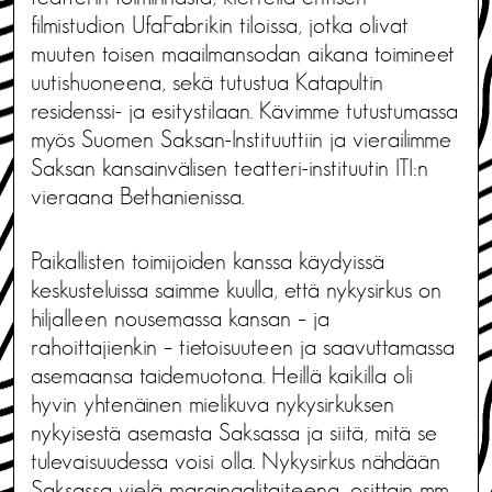
filmistudion UfaFabrikin tiloissa, jotka olivat
muuten toisen maailmansodan aikana toimineet
uutishuoneena, sekä tutustua Katapultin
residenssi- ja esitystilaan. Kävimme tutustumassa
myös Suomen Saksan-Instituuttiin ja vierailimme
Saksan kansainvälisen teatteri-instituutin ITI:n
vieraana Bethanienissa.
Paikallisten toimijoiden kanssa käydyissä
keskusteluissa saimme kuulla, että nykysirkus on
hiljalleen nousemassa kansan – ja
rahoittajienkin – tietoisuuteen ja saavuttamassa
asemaansa taidemuotona. Heillä kaikilla oli
hyvin yhtenäinen mielikuva nykysirkuksen
nykyisestä asemasta Saksassa ja siitä, mitä se
tulevaisuudessa voisi olla. Nykysirkus nähdään
Saksassa vielä marginaalitaiteena, osittain mm.