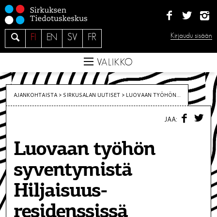
S
i
i
H
Kirjaudu sisään
FI
EN
SV
FR
r
a
r
e
VALIKKO
y
s
i
AJANKOHTAISTA >
SIRKUSALAN UUTISET
>
LUOVAAN TYÖHÖN...
s
F
T
ä
JAA:
A
W
C
I
l
E
T
t
Luovaan työhön
B
T
O
E
ö
O
R
syventymistä
K
ö
n
Hiljaisuus-
residenssissä