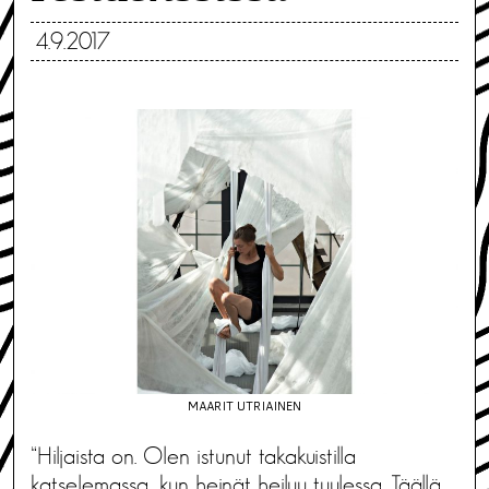
4.9.2017
MAARIT UTRIAINEN
“Hiljaista on. Olen istunut takakuistilla
katselemassa, kun heinät heiluu tuulessa. Täällä