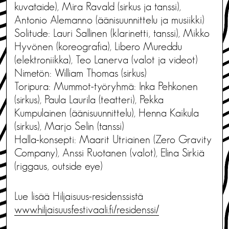
kuvataide), Mira Ravald (sirkus ja tanssi),
Antonio Alemanno (äänisuunnittelu ja musiikki)
Solitude: Lauri Sallinen (klarinetti, tanssi), Mikko
Hyvönen (koreografia), Libero Mureddu
(elektroniikka), Teo Lanerva (valot ja videot)
Nimetön: William Thomas (sirkus)
Toripura: Mummot-työryhmä: Inka Pehkonen
(sirkus), Paula Laurila (teatteri), Pekka
Kumpulainen (äänisuunnittelu), Henna Kaikula
(sirkus), Marjo Selin (tanssi)
Halla-konsepti: Maarit Utriainen (Zero Gravity
Company), Anssi Ruotanen (valot), Elina Sirkiä
(riggaus, outside eye)
Lue lisää Hiljaisuus-residenssistä
www.hiljaisuusfestivaali.fi/residenssi/