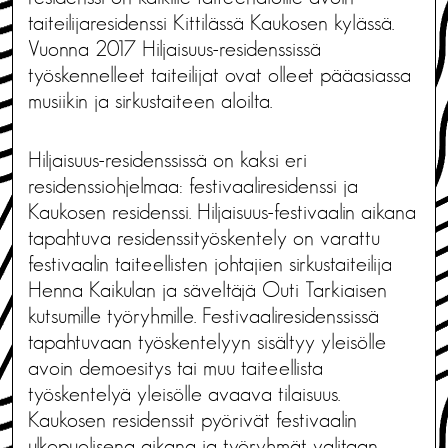
taiteilijaresidenssi Kittilässä Kaukosen kylässä.
Vuonna 2017 Hiljaisuus-residenssissä
työskennelleet taiteilijat ovat olleet pääasiassa
musiikin ja sirkustaiteen aloilta.
Hiljaisuus-residenssissä on kaksi eri
residenssiohjelmaa: festivaaliresidenssi ja
Kaukosen residenssi. Hiljaisuus-festivaalin aikana
tapahtuva residenssityöskentely on varattu
festivaalin taiteellisten johtajien sirkustaiteilija
Henna Kaikulan ja säveltäjä Outi Tarkiaisen
kutsumille työryhmille. Festivaaliresidenssissä
tapahtuvaan työskentelyyn sisältyy yleisölle
avoin demoesitys tai muu taiteellista
työskentelyä yleisölle avaava tilaisuus.
Kaukosen residenssit pyörivät festivaalin
ulkopuolisena aikana ja työryhmät valitaan