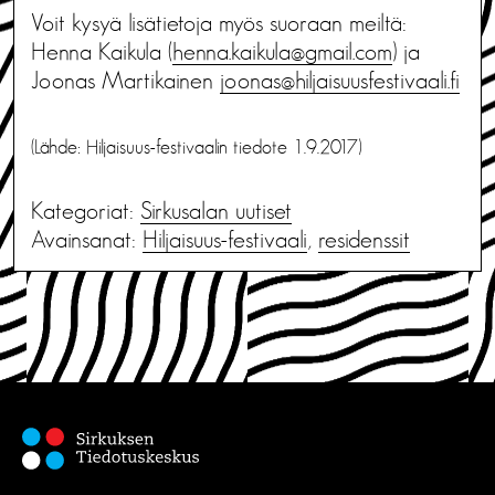
Voit kysyä lisätietoja myös suoraan meiltä:
Henna Kaikula (
henna.kaikula@gmail.com
) ja
Joonas Martikainen
joonas@hiljaisuusfestivaali.fi
(Lähde: Hiljaisuus-festivaalin tiedote 1.9.2017)
Kategoriat:
Sirkusalan uutiset
Avainsanat:
Hiljaisuus-festivaali
,
residenssit