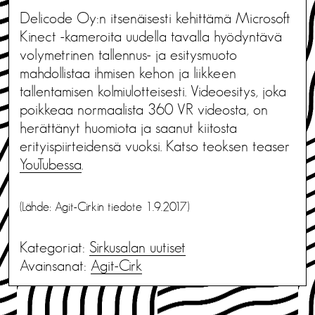
Delicode Oy:n itsenäisesti kehittämä Microsoft
Kinect -kameroita uudella tavalla hyödyntävä
volymetrinen tallennus- ja esitysmuoto
mahdollistaa ihmisen kehon ja liikkeen
tallentamisen kolmiulotteisesti. Videoesitys, joka
poikkeaa normaalista 360 VR videosta, on
herättänyt huomiota ja saanut kiitosta
erityispiirteidensä vuoksi. Katso teoksen teaser
YouTubessa
.
(Lähde: Agit-Cirkin tiedote 1.9.2017)
Kategoriat:
Sirkusalan uutiset
Avainsanat:
Agit-Cirk