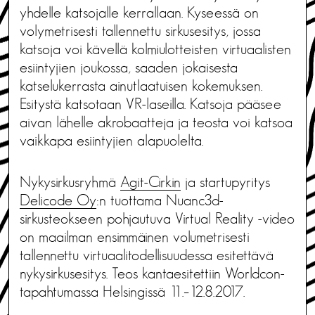
yhdelle katsojalle kerrallaan. Kyseessä on
volymetrisesti tallennettu sirkusesitys, jossa
katsoja voi kävellä kolmiulotteisten virtuaalisten
esiintyjien joukossa, saaden jokaisesta
katselukerrasta ainutlaatuisen kokemuksen.
Esitystä katsotaan VR-laseilla. Katsoja pääsee
aivan lähelle akrobaatteja ja teosta voi katsoa
vaikkapa esiintyjien alapuolelta.
Nykysirkusryhmä
Agit-Cirkin
ja startupyritys
Delicode Oy
:n tuottama Nuanc3d-
sirkusteokseen pohjautuva Virtual Reality -video
on maailman ensimmäinen volumetrisesti
tallennettu virtuaalitodellisuudessa esitettävä
nykysirkusesitys. Teos kantaesitettiin Worldcon-
tapahtumassa Helsingissä 11.–12.8.2017.