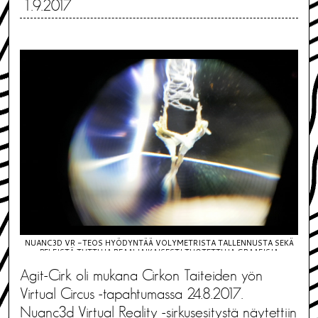
1.9.2017
NUANC3D VR -TEOS HYÖDYNTÄÄ VOLYMETRISTA TALLENNUSTA SEKÄ
PELEISTÄ TUTTUJA REAALIAIKAISESTI TUOTETTUJA GRAAFISIA
ELEMENTTEJÄ. KUVA: JULIUS TUOMISTO/ DELICODE OY
Agit-Cirk oli mukana Cirkon Taiteiden yön
Virtual Circus -tapahtumassa 24.8.2017.
Nuanc3d Virtual Reality -sirkusesitystä näytettiin