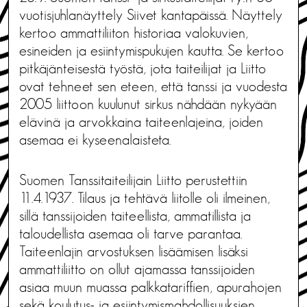
vuotisjuhlanäyttely Siivet kantapäissä. Näyttely
kertoo ammattiliiton historiaa valokuvien,
esineiden ja esiintymispukujen kautta. Se kertoo
pitkäjänteisestä työstä, jota taiteilijat ja Liitto
ovat tehneet sen eteen, että tanssi ja vuodesta
2005 liittoon kuulunut sirkus nähdään nykyään
elävinä ja arvokkaina taiteenlajeina, joiden
asemaa ei kyseenalaisteta.
Suomen Tanssitaiteilijain Liitto perustettiin
11.4.1937. Tilaus ja tehtävä liitolle oli ilmeinen,
sillä tanssijoiden taiteellista, ammatillista ja
taloudellista asemaa oli tarve parantaa.
Taiteenlajin arvostuksen lisäämisen lisäksi
ammattiliitto on ollut ajamassa tanssijoiden
asiaa muun muassa palkkatariffien, apurahojen
sekä koulutus- ja esiintymismahdollisuuksien