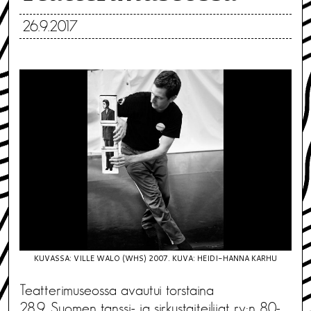
26.9.2017
KUVASSA: VILLE WALO (WHS) 2007. KUVA: HEIDI-HANNA KARHU
Teatterimuseossa avautui torstaina
28.9. Suomen tanssi- ja sirkustaiteilijat ry:n 80-