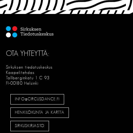
OTA YHTEYTTÄ:
Sirkuksen tiedotuskeskus
Kaapelitehdas
Tallberginkatu 1 C 93
FI-00180 Helsinki
INFO@CIRCUSDANCE.FI
HENKILÖKUNTA JA KARTTA
SIRKUSKIRJASTO