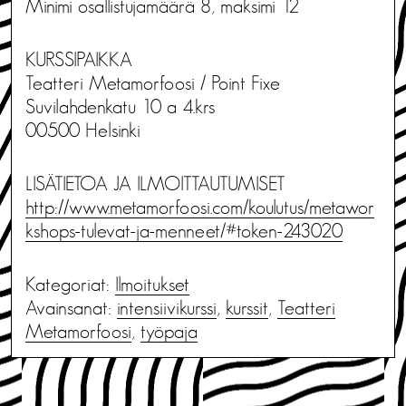
Minimi osallistujamäärä 8, maksimi 12
KURSSIPAIKKA
Teatteri Metamorfoosi / Point Fixe
Suvilahdenkatu 10 a 4.krs
00500 Helsinki
LISÄTIETOA JA ILMOITTAUTUMISET
http://www.metamorfoosi.com/koulutus/metawor
kshops-tulevat-ja-menneet/#token-243020
Kategoriat:
Ilmoitukset
Avainsanat:
intensiivikurssi
,
kurssit
,
Teatteri
Metamorfoosi
,
työpaja