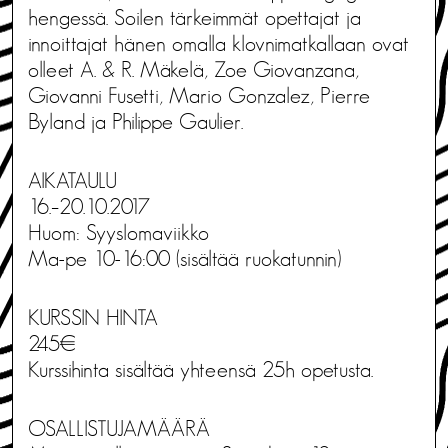
hengessä. Soilen tärkeimmät opettajat ja
innoittajat hänen omalla klovnimatkallaan ovat
olleet A. & R. Mäkelä, Zoe Giovanzana,
Giovanni Fusetti, Mario Gonzalez, Pierre
Byland ja Philippe Gaulier.
AIKATAULU
16.–20.10.2017
Huom: Syyslomaviikko
Ma-pe 10-16:00 (sisältää ruokatunnin)
KURSSIN HINTA
245€
Kurssihinta sisältää yhteensä 25h opetusta.
OSALLISTUJAMÄÄRÄ