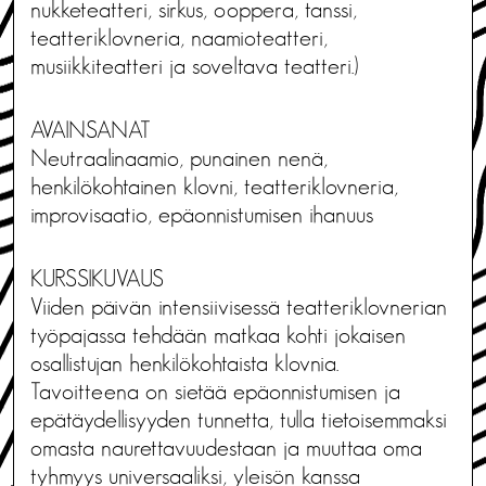
nukketeatteri, sirkus, ooppera, tanssi,
teatteriklovneria, naamioteatteri,
musiikkiteatteri ja soveltava teatteri.)
AVAINSANAT
Neutraalinaamio, punainen nenä,
henkilökohtainen klovni, teatteriklovneria,
improvisaatio, epäonnistumisen ihanuus
KURSSIKUVAUS
Viiden päivän intensiivisessä teatteriklovnerian
työpajassa tehdään matkaa kohti jokaisen
osallistujan henkilökohtaista klovnia.
Tavoitteena on sietää epäonnistumisen ja
epätäydellisyyden tunnetta, tulla tietoisemmaksi
omasta naurettavuudestaan ja muuttaa oma
tyhmyys universaaliksi, yleisön kanssa