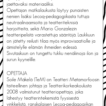
jaettavaksi materiaaliksi.
Opettajan matkalaukusta löytyy punaisten
nenien lisäksi Lecoq-pedagogiikasta tuttuja
neutraalinaamioita ja teatteriteknisiä
harjoitteita, sekä Mario Gonzalezin
teatteripelistä varastettuja sääntöjä. Laukkuun
on jätetty reilusti tilaa myös improvisaatiolle ja
äimistelylle elämän ihmeiden edessä.
Sivutaskuun on tungettu tukku nenäliinoja ilon ja
surun kyynelille.
OPETTAJA
Soile Mäkelä (TeM) on Teatteri Metamorfoosin
taiteellinen johtaja ja Teatterikorkeakoulusta
2008 valmistunut teatteriopettaja, joka
lähestyy teatterintekemistä fyysisestä
vinkkelistä, ranskalaisen Lecoq-pedagogiikan