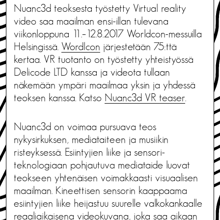
Nuanc3d teoksesta työstetty Virtual reality
video saa maailman ensi-illan tulevana
viikonloppuna 11.–12.8.2017 Worldcon-messuilla
Helsingissä.
Wordlcon
järjestetään 75:ttä
kertaa. VR tuotanto on työstetty yhteistyössä
Delicode LTD kanssa ja videota tullaan
näkemään ympäri maailmaa yksin ja yhdessä
teoksen kanssa. Katso
Nuanc3d VR teaser
.
Nuanc3d on voimaa pursuava teos
nykysirkuksen, mediataiteen ja musiikin
risteyksessä. Esiintyjien liike ja sensori-
teknologiaan pohjautuva mediataide luovat
teokseen yhtenäisen voimakkaasti visuaalisen
maailman. Kineettisen sensorin kaappaama
esiintyjien liike heijastuu suurelle valkokankaalle
reaaliaikaisena videokuvana, joka saa aikaan