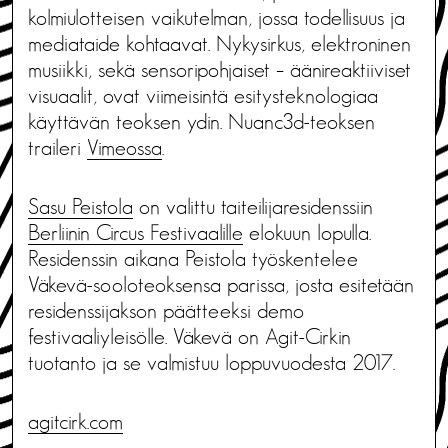
kolmiulotteisen vaikutelman, jossa todellisuus ja
mediataide kohtaavat. Nykysirkus, elektroninen
musiikki, sekä sensoripohjaiset – äänireaktiiviset
visuaalit, ovat viimeisintä esitysteknologiaa
käyttävän teoksen ydin. Nuanc3d-teoksen
traileri
Vimeossa
.
Sasu Peistola
on valittu taiteilijaresidenssiin
Berliinin Circus Festivaalille
elokuun lopulla.
Residenssin aikana Peistola työskentelee
Väkevä-sooloteoksensa parissa, josta esitetään
residenssijakson päätteeksi demo
festivaaliyleisölle. Väkevä on Agit-Cirkin
tuotanto ja se valmistuu loppuvuodesta 2017.
agitcirk.com