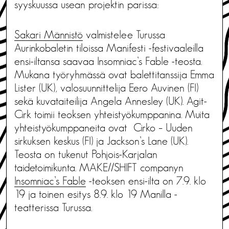
syyskuussa usean projektin parissa:
Sakari Männistö
valmistelee Turussa
Aurinkobaletin tiloissa Manifesti -festivaaleilla
ensi-iltansa saavaa Insomniac’s Fable -teosta.
Mukana työryhmässä ovat balettitanssija Emma
Lister (UK), valosuunnittelija Eero Auvinen (FI)
sekä kuvataiteilija Angela Annesley (UK). Agit-
Cirk toimii teoksen yhteistyökumppanina. Muita
yhteistyökumppaneita ovat Cirko – Uuden
sirkuksen keskus (FI) ja Jackson’s Lane (UK).
Teosta on tukenut Pohjois-Karjalan
taidetoimikunta. MAKE//SHIFT companyn
Insomniac’s Fable
-teoksen ensi-ilta on 7.9. klo
19 ja toinen esitys 8.9. klo 19 Manilla -
teatterissa Turussa.