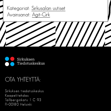
Kategoriat:
Sirkusalan uutiset
Avainsanat:
Agit-Cirk
OTA YHTEYTTÄ:
Sirkuksen tiedotuskeskus
Kaapelitehdas
Tallberginkatu 1 C 93
FI-00180 Helsinki