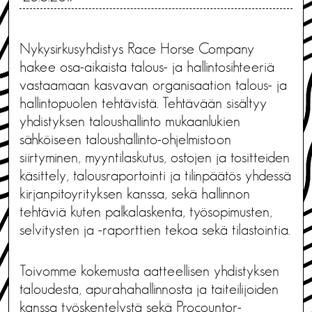
Nykysirkusyhdistys Race Horse Company
hakee osa-aikaista talous- ja hallintosihteeriä
vastaamaan kasvavan organisaation talous- ja
hallintopuolen tehtävistä. Tehtävään sisältyy
yhdistyksen taloushallinto mukaanlukien
sähköiseen taloushallinto-ohjelmistoon
siirtyminen, myyntilaskutus, ostojen ja tositteiden
käsittely, talousraportointi ja tilinpäätös yhdessä
kirjanpitoyrityksen kanssa, sekä hallinnon
tehtäviä kuten palkalaskenta, työsopimusten,
selvitysten ja -raporttien tekoa sekä tilastointia.
Toivomme kokemusta aatteellisen yhdistyksen
taloudesta, apurahahallinnosta ja taiteilijoiden
kanssa työskentelystä sekä Procountor-