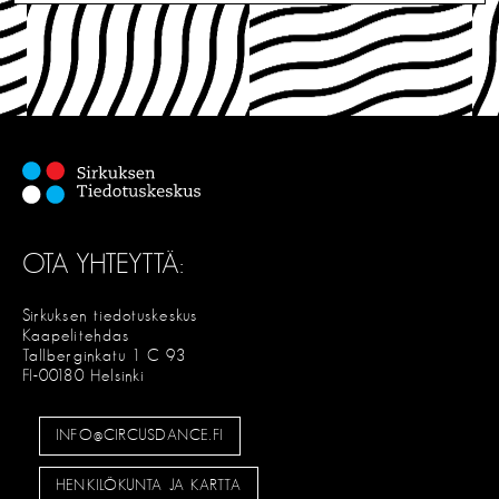
OTA YHTEYTTÄ:
Sirkuksen tiedotuskeskus
Kaapelitehdas
Tallberginkatu 1 C 93
FI-00180 Helsinki
INFO@CIRCUSDANCE.FI
HENKILÖKUNTA JA KARTTA