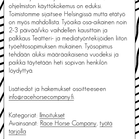
ohjelmiston käyttökokemus on eduksi.
Toimistomme sijaitsee Helsingissä mutta etätyö
on myös mahdollista. Työaika osa-aikainen noin
2-3 päivää/vko vaihdellen kausittain ja
palkkaus Teatteri- ja mediatyöntekijöiden liiton
työehtosopimuksen mukainen. Työsopimus
tehdään aluksi määräaikaisena vuodeksi ja
paikka täytetään heti sopivan henkilön
löydyttyä.
Lisätiedot ja hakemukset osoitteeseen
info@racehorsecompany.fi
.
Kategoriat:
Ilmoitukset
Avainsanat:
Race Horse Company
,
työtä
tarjolla