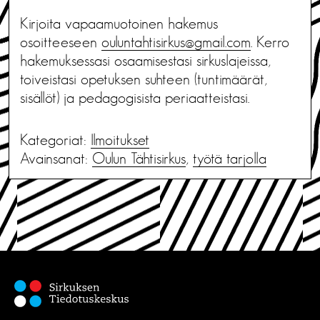
Kirjoita vapaamuotoinen hakemus
osoitteeseen
ouluntahtisirkus@gmail.com
. Kerro
hakemuksessasi osaamisestasi sirkuslajeissa,
toiveistasi opetuksen suhteen (tuntimäärät,
sisällöt) ja pedagogisista periaatteistasi.
Kategoriat:
Ilmoitukset
Avainsanat:
Oulun Tähtisirkus
,
työtä tarjolla