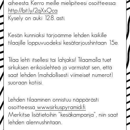
aiheesta. Kerro meille mielipiteesi osoitteessa:
http://bit.ly/2qXxQca
Kysely on auki 12.8. asti.
Kesän kunniaksi tarjoamme lehden kaikille
tilaajille loppuvuodeksi kesätarjoushintaan 15e.
Tilaa lehti itsellesi tai lahjaksi! Tilaamalla tuet
sirkuksen erikoislehteä ja varmistat sen, että
saat lehden (mahdollisesti viimeiset numerot)
suoraan kotiisi.
Lehden tilaaminen onnistuu näppärästi
osoitteessa
www.sirkuspyramidi.fi.
Merkitse lisätietoihin ”kesäkampanja”, niin saat
lehden alennushintaan.