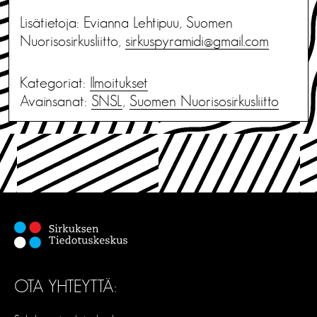
Lisätietoja: Evianna Lehtipuu, Suomen
Nuorisosirkusliitto,
sirkuspyramidi@gmail.com
Kategoriat:
Ilmoitukset
Avainsanat:
SNSL
,
Suomen Nuorisosirkusliitto
OTA YHTEYTTÄ: