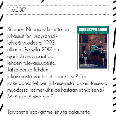
1.6.2017
Suomen Nuorisosirkusliitto on
julkaissut Sirkuspyramidi-
lehteä vuodesta 1993
alkaen. Syksyllä 2017 on
ajankohtaista päättää
lehden tulevaisuudesta.
Jatketaanko lehden
julkaisemista vai lopetetaanko se? Tai
jatketaanko lehden julkaisemista jossain toisessa
muodossa, esimerkiksi pelkästään sähköisenä?
Mitä mieltä sinä olet?
Toivomme saavamme sinulta palautetta