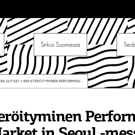
Sirkus Suomessa
Tied
SEN UUTISET
>
REKISTERÖITYMINEN PERFORMING...
eröityminen Perfor
arket in Seoul -mes