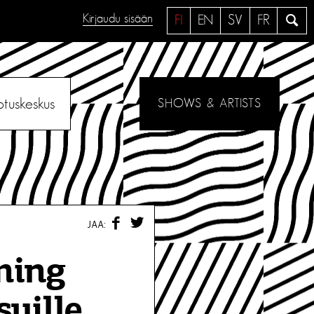
Kirjaudu sisään
H
FI
EN
SV
FR
a
e
otuskeskus
SHOWS & ARTISTS
F
T
JAA:
A
W
C
I
E
T
ming
B
T
O
E
O
R
suille
K