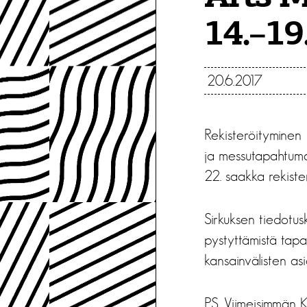
14.–19
20.6.2017
Rekisteröityminen
ja messutapahtum
22. saakka rekist
Sirkuksen tiedotus
pystyttämistä tapa
kansainvälisten a
PS. Viimeisimmän 