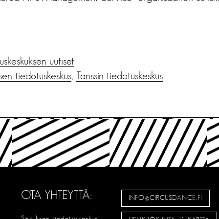
us­keskuksen uutiset
sen tiedotuskeskus
,
Tanssin tiedotuskeskus
OTA YHTEYTTÄ:
INFO@CIRCUSDANCE.FI
Sirkuksen tiedotuskeskus