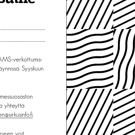
PAMS-verkottumis-
äynnissä. Syyskuun
n messuosaston
ta yhteyttä
n@sirkusinfo.fi
.
rjeen voit