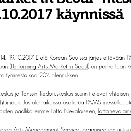
.10.2017 käynnissä
 14.–19.10.2017 Etelä-Korean Soulissa järjestettävään 
aan (
Performing Arts Market in Seoul
) on parhaillaan k
eröitymisestä saa 20% alennuksen.
keskus ja Tanssin Tiedotuskeskus suunnittelevat yhteise
htumaan. Jos olet aikeissa osallistua PAMS messuille, o
sioiden päälliköllemme Lotta Nevalaiseen,
lotta.nevalaine
Korea Arts Management Service -organisaation uutiski