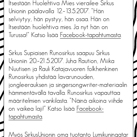
Itsestään Huolehtiva Mies vierailee Sirkus
Unionin päälavalla 12.–13.5.2017. ”Hän
selviytyy, hän pystyy, hän osaa. Hän on
Itsestään huolehtiva mies. Ja nyt hän on
Turussa!” Katso lisää
Facebook-tapahtumasta
.
Sirkus Supiaisen Runosirkus saapuu Sirkus
Unioniin 20.–21.5.2017. Juha Raution, Miika
Nuutisen ja Rauli Katajavuoren folkhenkinen
Runosirkus yhdistää lavarunouden,
jongleerauksen ja singersongwriter-materiaalin
hämmentävällä tavalla. Runosirkus vapauttaa
määritelmien vankilasta. ”Näinä aikoina viihde
on vaikea laji!” Katso lisää
Facebook-
tapahtumasta
.
Myös SirkusUnionin oma tuotanto
Lumikuningatar