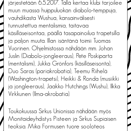
järjestetään 6.5.2017. Tällä kertaa klubi tarjoilee
muun muassa huippuluokan diabolo-temppuja,
vauhdikasta Wushua, kansainvälisesti
tunnustettua mentalismia, taitavaa
käsilläseisontaa, päällä tasapainoilua trapetsilla
ja paljon muuta. Illan isäntänä toimii Tuomas
Vuorinen. Ohjelmistossa nähdään mm. Johan
Juslin (Diabolo-jongleeraus), Pete Poskiparta
(mentalismi), Jukka Grönfors (käsilläseisonta),
Duo Saras (pariakrobatia), Teemu Riihelä
(Washington-trapetsi), Heikki & Ronda (musiikki
ja jongleeraus), Jaakko Hutchings (Wushu), Ilkka
Virkkunen (Ilma-akrobatia).
Toukokuussa Sirkus Unionissa nähdään myös
Monitaideyhdistys Pisteen ja Sirkus Supiaisen
teoksia. Mika Formusen tuore sooloteos