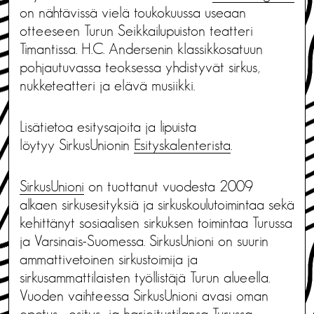
on nähtävissä vielä toukokuussa useaan
otteeseen Turun Seikkailupuiston teatteri
Timantissa. H.C. Andersenin klassikkosatuun
pohjautuvassa teoksessa yhdistyvät sirkus,
nukketeatteri ja elävä musiikki.
Lisätietoa esitysajoita ja lipuista
löytyy SirkusUnionin
Esityskalenterista
.
SirkusUnioni
on tuottanut vuodesta 2009
alkaen sirkusesityksiä ja sirkuskoulutoimintaa sekä
kehittänyt sosiaalisen sirkuksen toimintaa Turussa
ja Varsinais-Suomessa. SirkusUnioni on suurin
ammattivetoinen sirkustoimija ja
sirkusammattilaisten työllistäjä Turun alueella.
Vuoden vaihteessa SirkusUnioni avasi oman
opetus-, esitys- ja harjoitustilansa Turussa