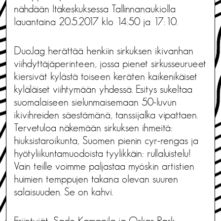
nähdään Itäkeskuksessa Tallinnanaukiolla
lauantaina 20.5.2017 klo 14:50 ja 17:10.
DuoJag herättää henkiin sirkuksen ikivanhan
viihdyttäjäperinteen, jossa pienet sirkusseurueet
kiersivät kylästä toiseen keräten kaikenikäiset
kyläläiset viihtymään yhdessä. Esitys sukeltaa
suomalaiseen sielunmaisemaan 50-luvun
ikivihreiden säestämänä, tanssijalka vipattaen.
Tervetuloa näkemään sirkuksen ihmeitä:
hiuksistaroikunta, Suomen pienin cyr-rengas ja
hyötyliikuntamuodoista tyylikkäin: rullaluistelu!
Vain teille voimme paljastaa myöskin artistien
huimien temppujen takana olevan suuren
salaisuuden. Se on kahvi.
Esiintyjät: Sade Kamppila ja Oskar Rask