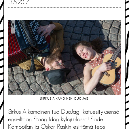
3.5.2017
SIRKUS AIKAMOINEN: DUO JAG.
Sirkus Aikamoinen tuo DuoJag -katuesityksensä
ensi-iltaan Stoan Idän kyläjuhlassa! Sade
Kamppilan ja Oskar Raskin esittämä teos