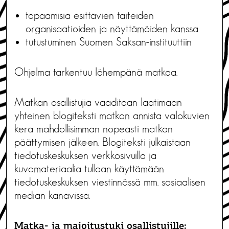
tapaamisia esittävien taiteiden
organisaatioiden ja näyttämöiden kanssa
tutustuminen Suomen Saksan-instituuttiin
Ohjelma tarkentuu lähempänä matkaa.
Matkan osallistujia vaaditaan laatimaan
yhteinen blogiteksti matkan annista valokuvien
kera mahdollisimman nopeasti matkan
päättymisen jälkeen. Blogiteksti julkaistaan
tiedotuskeskuksen verkkosivuilla ja
kuvamateriaalia tullaan käyttämään
tiedotuskeskuksen viestinnässä mm. sosiaalisen
median kanavissa.
Matka- ja majoitustuki osallistujille: