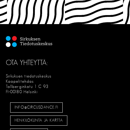
OTA YHTEYTTÄ:
Sirkuksen tiedotuskeskus
Kaapelitehdas
Tallberginkatu 1 C 93
FI-00180 Helsinki
INFO@CIRCUSDANCE.FI
HENKILÖKUNTA JA KARTTA