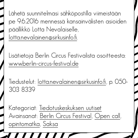
Lähetä suunnitelmasi sähköpostilla viimeistään
pe 9.6.2016 mennessä kansainvälisten asioiden
päällikkö Lotta Nevalaiselle,
lotta.nevalainen@sirkusinfo.fi
.
Lisätietoja Berlin Circus Festivalista osoitteesta:
www.berlin-circus-festival.de
Tiedustelut:
lotta.nevalainen@sirkusinfo.fi
, p. 050-
303 8339
Kategoriat:
Tiedotus­keskuksen uutiset
Avainsanat:
Berlin Circus Festival
,
Open call
,
opintomatka
,
Saksa