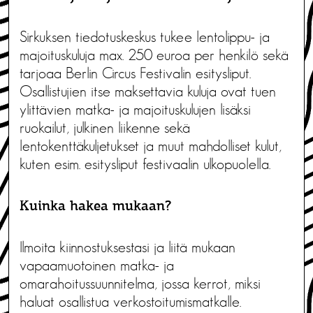
Sirkuksen tiedotuskeskus tukee lentolippu- ja
majoituskuluja max. 250 euroa per henkilö sekä
tarjoaa Berlin Circus Festivalin esitysliput.
Osallistujien itse maksettavia kuluja ovat tuen
ylittävien matka- ja majoituskulujen lisäksi
ruokailut, julkinen liikenne sekä
lentokenttäkuljetukset ja muut mahdolliset kulut,
kuten esim. esitysliput festivaalin ulkopuolella.
Kuinka hakea mukaan?
Ilmoita kiinnostuksestasi ja liitä mukaan
vapaamuotoinen matka- ja
omarahoitussuunnitelma, jossa kerrot, miksi
haluat osallistua verkostoitumismatkalle.