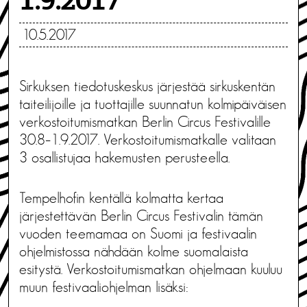
1.9.2017
10.5.2017
Sirkuksen tiedotuskeskus järjestää sirkuskentän
taiteilijoille ja tuottajille suunnatun kolmipäiväisen
verkostoitumismatkan Berlin Circus Festivalille
30.8–1.9.2017. Verkostoitumismatkalle valitaan
3 osallistujaa hakemusten perusteella.
Tempelhofin kentällä kolmatta kertaa
järjestettävän Berlin Circus Festivalin tämän
vuoden teemamaa on Suomi ja
festivaalin
ohjelmistossa nähdään kolme suomalaista
esitystä. Verkostoitumismatkan ohjelmaan kuuluu
muun f
estivaaliohjelman lisäksi: