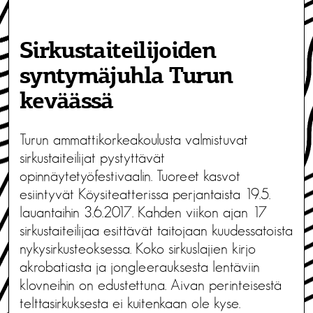
Sirkustaiteilijoiden
syntymäjuhla Turun
keväässä
Turun ammattikorkeakoulusta valmistuvat
sirkustaiteilijat pystyttävät
opinnäytetyöfestivaalin. Tuoreet kasvot
esiintyvät Köysiteatterissa perjantaista 19.5.
lauantaihin 3.6.2017. Kahden viikon ajan 17
sirkustaiteilijaa esittävät taitojaan kuudessatoista
nykysirkusteoksessa. Koko sirkuslajien kirjo
akrobatiasta ja jongleerauksesta lentäviin
klovneihin on edustettuna. Aivan perinteisestä
telttasirkuksesta ei kuitenkaan ole kyse.