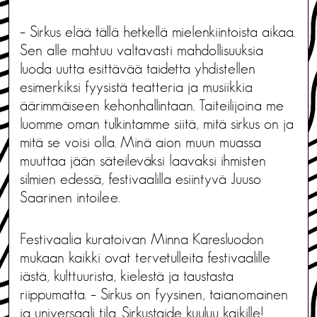
– Sirkus elää tällä hetkellä mielenkiintoista aikaa.
Sen alle mahtuu valtavasti mahdollisuuksia
luoda uutta esittävää taidetta yhdistellen
esimerkiksi fyysistä teatteria ja musiikkia
äärimmäiseen kehonhallintaan. Taiteilijoina me
luomme oman tulkintamme siitä, mitä sirkus on ja
mitä se voisi olla. Minä aion muun muassa
muuttaa jään säteileväksi laavaksi ihmisten
silmien edessä, festivaalilla esiintyvä Juuso
Saarinen intoilee.
Festivaalia kuratoivan Minna Karesluodon
mukaan kaikki ovat tervetulleita festivaalille
iästä, kulttuurista, kielestä ja taustasta
riippumatta. – Sirkus on fyysinen, taianomainen
ja universaali tila. Sirkustaide kuuluu kaikille!