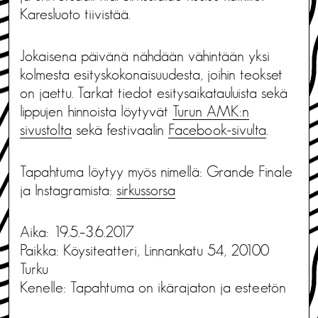
Karesluoto tiivistää.
Jokaisena päivänä nähdään vähintään yksi
kolmesta esityskokonaisuudesta, joihin teokset
on jaettu. Tarkat tiedot esitysaikatauluista sekä
lippujen hinnoista löytyvät
Turun AMK:n
sivustolta
sekä festivaalin
Facebook-sivulta
.
Tapahtuma löytyy myös nimellä: Grande Finale
ja Instagramista:
sirkussorsa
Aika: 19.5.–3.6.2017
Paikka: Köysiteatteri, Linnankatu 54, 20100
Turku
Kenelle: Tapahtuma on ikärajaton ja esteetön