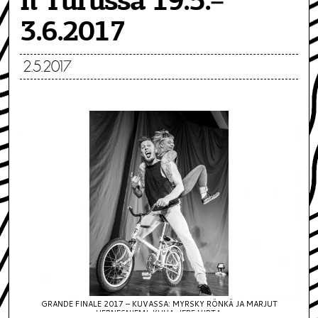
li Turussa 19.5.–
3.6.2017
2.5.2017
GRANDE FINALE 2017 – KUVASSA: MYRSKY RÖNKÄ JA MARJUT
HERNESNIEMI. KUVA: JERE VIRTA.