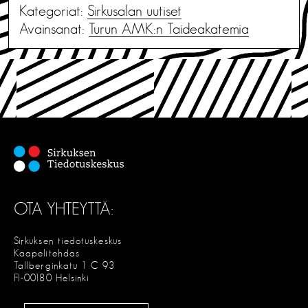
Kategoriat:
Sirkusalan uutiset
Avainsanat:
Turun AMK:n Taideakatemia
OTA YHTEYTTÄ:
Sirkuksen tiedotuskeskus
Kaapelitehdas
Tallberginkatu 1 C 93
FI-00180 Helsinki