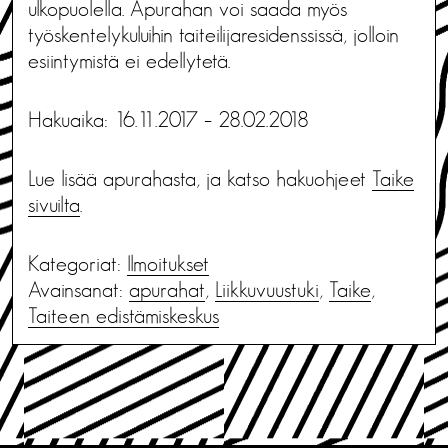
ulkopuolella. Apurahan voi saada myös
työskentelykuluihin taiteilijaresidenssissä, jolloin
esiintymistä ei edellytetä.
Hakuaika: 16.11.2017 – 28.02.2018
Lue lisää apurahasta, ja katso hakuohjeet
Taike
sivuilta
.
Kategoriat:
Ilmoitukset
Avainsanat:
apurahat
,
Liikkuvuustuki
,
Taike
,
Taiteen edistämiskeskus