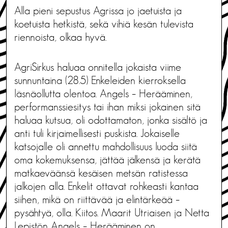
Alla pieni sepustus Agrissa jo jaetuista ja
koetuista hetkistä, sekä vihiä kesän tulevista
riennoista, olkaa hyvä.
AgriSirkus haluaa onnitella jokaista viime
sunnuntaina (28.5) Enkeleiden kierroksella
läsnäollutta olentoa. Angels – Herääminen,
performanssiesitys tai ihan miksi jokainen sitä
haluaa kutsua, oli odottamaton, jonka sisältö ja
anti tuli kirjaimellisesti puskista. Jokaiselle
katsojalle oli annettu mahdollisuus luoda siitä
oma kokemuksensa, jättää jälkensä ja kerätä
matkaeväänsä kesäisen metsän ratistessa
jalkojen alla. Enkelit ottavat rohkeasti kantaa
siihen, mikä on riittävää ja elintärkeää –
pysähtyä, olla. Kiitos. Maarit Utriaisen ja Netta
Lepistön Angels – Herääminen on