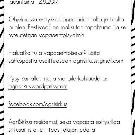
lauantaina 12.8.2017
Ohjelmassa esityksiä linnunradan tältä ja tuolta
puolen. Festivaali on maksuton tapahtuma, ja se
toteutetaan vapaaehtoisvoimin.
Haluatko tulla vapaaehtoiseksi? Laita
sähköpostia osoitteeseen
agrisirkus@gmail.com
Pysy kartalla, mutta vieraile kohtuudella:
agrisirkus.wordpress.com
facebook.com/agrisirkus
AgriSirkus residenssi, sekä vapaata esitystilaa
sirkusartisteille – teos tekijän edellä