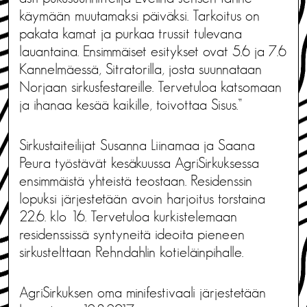
käymään muutamaksi päiväksi. Tarkoitus on
pakata kamat ja purkaa trussit tulevana
lauantaina. Ensimmäiset esitykset ovat 5.6 ja 7.6
Kannelmäessä, Sitratorilla, josta suunnataan
Norjaan sirkusfestareille. Tervetuloa katsomaan
ja ihanaa kesää kaikille, toivottaa Sisus.”
Sirkustaiteilijat Susanna Liinamaa ja Saana
Peura työstävät kesäkuussa AgriSirkuksessa
ensimmäistä yhteistä teostaan. Residenssin
lopuksi järjestetään avoin harjoitus torstaina
22.6. klo 16. Tervetuloa kurkistelemaan
residenssissä syntyneitä ideoita pieneen
sirkustelttaan Rehndahlin kotieläinpihalle.
AgriSirkuksen oma minifestivaali järjestetään