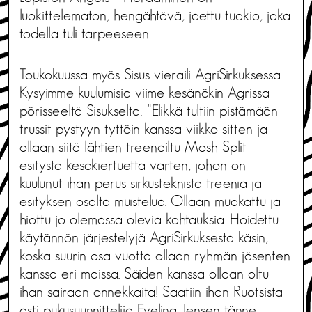
luokittelematon, hengähtävä, jaettu tuokio, joka
todella tuli tarpeeseen.
Toukokuussa myös Sisus vieraili AgriSirkuksessa.
Kysyimme kuulumisia viime kesänäkin Agrissa
pörisseeltä Sisukselta: ”Elikkä tultiin pistämään
trussit pystyyn tyttöin kanssa viikko sitten ja
ollaan siitä lähtien treenailtu Mosh Split
esitystä kesäkiertuetta varten, johon on
kuulunut ihan perus sirkusteknistä treeniä ja
esityksen osalta muistelua. Ollaan muokattu ja
hiottu jo olemassa olevia kohtauksia. Hoidettu
käytännön järjestelyjä AgriSirkuksesta käsin,
koska suurin osa vuotta ollaan ryhmän jäsenten
kanssa eri maissa. Säiden kanssa ollaan oltu
ihan sairaan onnekkaita! Saatiin ihan Ruotsista
asti pukusuunnittelija Evelina Jensen tänne