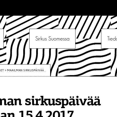
Sirkus Suomessa
Tied
SET
>
MAAILMAN SIRKUSPÄIVÄÄ...
man sirkuspäivää
aan 15.4.2017