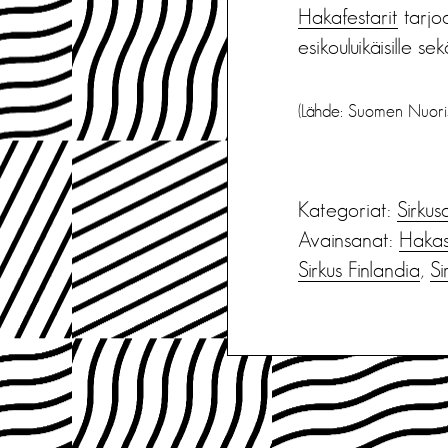
Hakafestarit
tarjoa
esikouluikäisille s
(Lähde: Suomen Nuoriso
Kategoriat:
Sirkus
Avainsanat:
Hakas
Sirkus Finlandia
,
Si