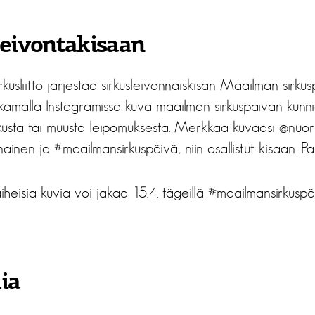
leivontakisaan
usliitto järjestää sirkusleivonnaiskisan Maailman sirkus
akamalla Instagramissa kuva maailman sirkuspäivän kunni
kusta tai muusta leipomuksesta. Merkkaa kuvaasi @nuoriso
nainen ja #maailmansirkuspäivä, niin osallistut kisaan. P
iheisia kuvia voi jakaa 15.4. tägeillä #maailmansirkuspä
ia