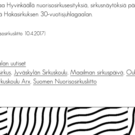
a Hyvinkäällä nuorisosirkusesityksiä, sirkusnäytöksiä p
ekä Hakasirkuksen 30-vuotisjuhlagaalan.
sirkusliitto 10.4.2017)
alan uutiset
irkus
,
Jyväskylän Sirkuskoulu
,
Maailman sirkuspäivä
,
Oul
rkuskoulu Arx
,
Suomen Nuorisosirkusliitto