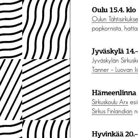
Oulu 15.4. klo
Oulun Tähtisirkuks
popkornista, hatta
Jyväskylä 14.–
Jyväskylän Sirkusk
Tanner – Luovan li
Hämeenlinna 1
Sirkuskoulu Arx
esi
Sirkus Finlandian
nä
Hyvinkää 20.–