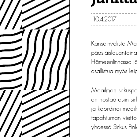
10.4.2017
Kansainvälistä Ma
pääsiäislauantaina
Hämeenlinnassa jä
osallistua myös lei
Maailman sirkuspäi
on nostaa esiin sir
ja koordinoi maai
tapahtuman viettoa
yhdessä Sirkus Fin