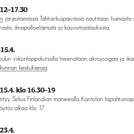
 12–17.30
en
järjestämässä Tähtisirkuspäivässä nautitaan huimasta s
rasta, ilmapalloeläimistä ja kasvomaalauksista.
15.4.
oulun viikonloppukurssilla treenataan akrojoogaa ja ikar
ikunnan keskuksessa
.
5.4. klo 16.30–19
intyy Sirkus Finlandian maneesilla Kantolan tapahtumapu
ytös alkaa klo 17.
23.4.