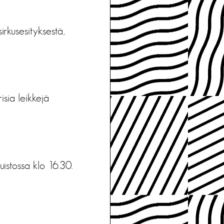
irkusesityksestä,
isia leikkejä
istossa klo 16.30.