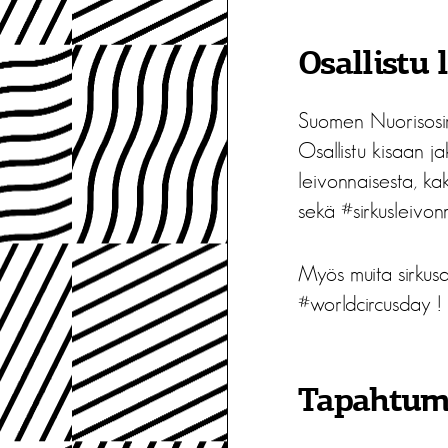
Osallistu 
Suomen Nuorisosirk
Osallistu kisaan j
leivonnaisesta, ka
sekä #sirkusleivon
Myös muita sirkusa
#worldcircusday !
Tapahtum