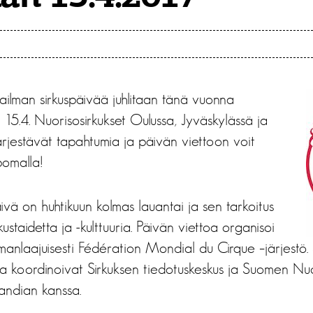
ailman sirkuspäivää juhlitaan tänä vuonna
 15.4. Nuorisosirkukset Oulussa, Jyväskylässä ja
rjestävät tapahtumia ja päivän viettoon voit
pomalla!
vä on huhtikuun kolmas lauantai ja sen tarkoitus
kustaidetta ja -kulttuuria. Päivän viettoa organisoi
lmanlaajuisesti Fédération Mondial du Cirque –järjestö
 koordinoivat Sirkuksen tiedotuskeskus ja Suomen Nuori
landian kanssa.