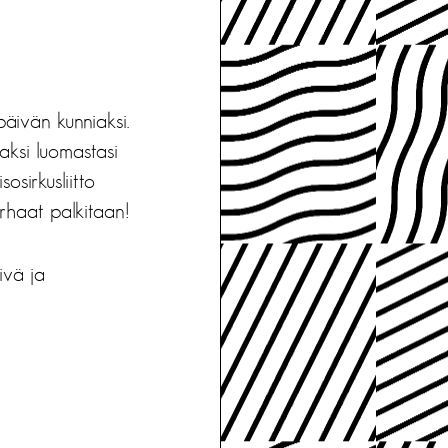
päivän kunniaksi.
aksi luomastasi
sirkusliitto
arhaat palkitaan!
ivä ja