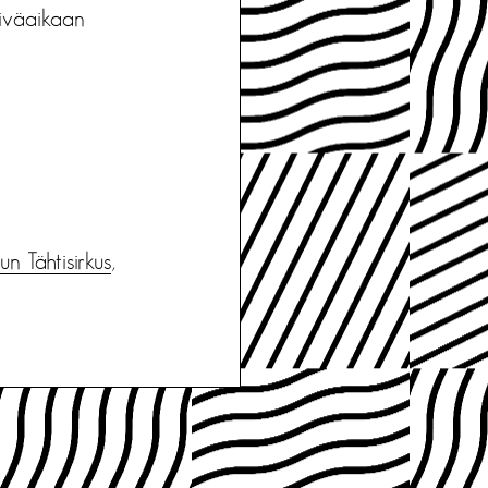
äiväaikaan
un Tähtisirkus
,