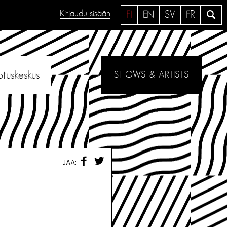
Kirjaudu sisään
H
FI
EN
SV
FR
a
e
otuskeskus
SHOWS & ARTISTS
F
T
JAA:
A
W
C
I
E
T
B
T
O
E
O
R
K