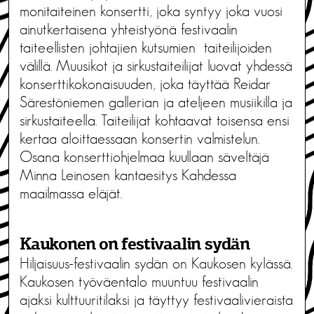
monitaiteinen konsertti, joka syntyy joka vuosi
ainutkertaisena yhteistyönä festivaalin
taiteellisten johtajien kutsumien
taiteilijoiden
välillä. Muusikot ja sirkustaiteilijat luovat yhdessä
konserttikokonaisuuden, joka täyttää Reidar
Särestöniemen gallerian ja ateljeen musiikilla ja
sirkustaiteella. Taiteilijat kohtaavat toisensa ensi
kertaa aloittaessaan konsertin valmistelun.
Osana konserttiohjelmaa kuullaan säveltäjä
Minna Leinosen kantaesitys Kahdessa
maailmassa eläjät.
Kaukonen on festivaalin sydän
Hiljaisuus-festivaalin sydän on Kaukosen kylässä.
Kaukosen työväentalo muuntuu festivaalin
ajaksi kulttuuritilaksi ja täyttyy festivaalivieraista