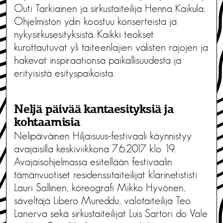
Outi Tarkiainen ja sirkustaiteilija Henna Kaikula.
Ohjelmiston ydin koostuu konserteista ja
nykysirkusesityksistä. Kaikki teokset
kurottautuvat yli taiteenlajien välisten rajojen ja
hakevat inspiraationsa paikallisuudesta ja
erityisistä esityspaikoista.
Neljä päivää kantaesityksiä ja
kohtaamisia
Nelipäiväinen Hiljaisuus-festivaali käynnistyy
avajaisilla keskiviikkona 7.6.2017 klo 19.
Avajaisohjelmassa esitellään festivaalin
tämänvuotiset residenssitaiteilijat klarinetististi
Lauri Sallinen, koreografi Mikko Hyvönen,
säveltäjä Libero Mureddu, valotaiteilija Teo
Lanerva sekä sirkustaiteilijat Luis Sartori do Vale