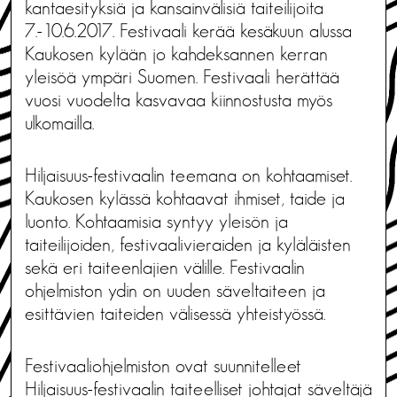
kantaesityksiä ja kansainvälisiä taiteilijoita
7.-10.6.2017. Festivaali kerää kesäkuun alussa
Kaukosen kylään jo kahdeksannen kerran
yleisöä ympäri Suomen. Festivaali herättää
vuosi vuodelta kasvavaa kiinnostusta myös
ulkomailla.
Hiljaisuus-festivaalin teemana on kohtaamiset.
Kaukosen kylässä kohtaavat ihmiset, taide ja
luonto. Kohtaamisia syntyy yleisön ja
taiteilijoiden, festivaalivieraiden ja kyläläisten
sekä eri taiteenlajien välille. Festivaalin
ohjelmiston ydin on uuden säveltaiteen ja
esittävien taiteiden välisessä yhteistyössä.
Festivaaliohjelmiston ovat suunnitelleet
Hiljaisuus-festivaalin taiteelliset johtajat säveltäjä