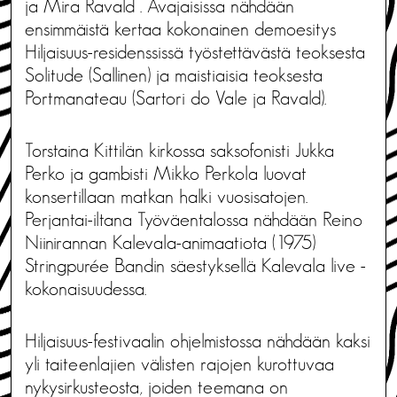
ja Mira Ravald . Avajaisissa nähdään
ensimmäistä kertaa kokonainen demoesitys
Hiljaisuus-residenssissä työstettävästä teoksesta
Solitude (Sallinen) ja maistiaisia teoksesta
Portmanateau (Sartori do Vale ja Ravald).
Torstaina Kittilän kirkossa saksofonisti Jukka
Perko ja gambisti Mikko Perkola luovat
konsertillaan matkan halki vuosisatojen.
Perjantai-iltana Työväentalossa nähdään Reino
Niinirannan Kalevala-animaatiota (1975)
Stringpurée Bandin säestyksellä Kalevala live -
kokonaisuudessa.
Hiljaisuus-festivaalin ohjelmistossa nähdään kaksi
yli taiteenlajien välisten rajojen kurottuvaa
nykysirkusteosta, joiden teemana on