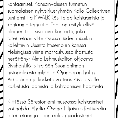
kohtaamiset. Kansainvälisesti tunnetun
suomalaisen nykysirkusryhmän Kallo Collectiven
uusi ensi-ilta KWALK käsittelee kohtaamisia ja
kohtaamattomuutta. Teos on esityksellisiä
elementtejä sisältävä konsertti, joka
toteutetaan yhteistyössä uuden musiikin
kollektiivin Uusinta Ensemblen kanssa.
Helsingissä viime marraskuussa ihastusta
herättänyt Alma Lehmuskallion ohjaama
Sivuhenkilöt siirretään Suomenlinnan
historiallisesta miljööstä Ojanperän halliin.
Visuaalinen ja koskettava teos kuvaa vaille
kosketusta jäämistä ja kohtaamisen haasteita.
Kittilässä Särestöniemi-museossa kohtaamiset
voi nähdä läheltä. Osana Hiljaisuus-festivaalia
toteutetaan jo perinteeksi muodostunut