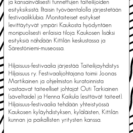
ja kansainvälisesti tunnettujen taiteilijoiden
esityksiksistä. Iltaisin työväentalolla järjestetään
festivaaliklubia. Monitaiteiset esitykset
levittäytyvät ympäri Kaukosta hyödyntäen
monipuolisesti erilaisia tiloja. Kaukosen lisäksi
esityksiä nähdään Kittilän keskustassa ja
Särestöniemi-museossa.
Hiljaisuus-festivaalia järjestää Taiteilijayhdistys
Hiljaisuus ry. Festivaalijohtajana toimii Joonas
Martikainen ja ohjelmiston kuratoinnista
vastaavat taiteelliset johtajat Outi Tarkiainen
(säveltaide) ja Henna Kaikula (esittävät taiteet).
Hiljaisuus-festivaalia tehdään yhteistyössä
Kaukosen kyläyhdistyksen, kyläläisten, Kittilän
kunnan ja paikallisten yritysten kanssa.