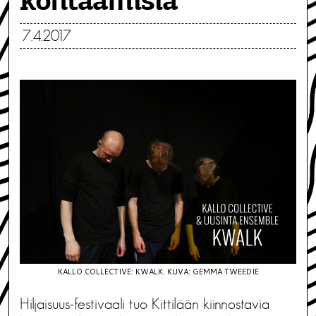
kohtaamisia
7.4.2017
KALLO COLLECTIVE: KWALK. KUVA: GEMMA TWEEDIE
Hiljaisuus-festivaali tuo
Kittilään kiinnostavia