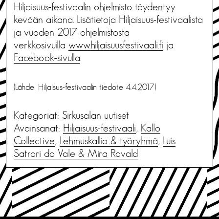
Hiljaisuus-festivaalin ohjelmisto täydentyy
kevään aikana. Lisätietoja Hiljaisuus-festivaalista
ja vuoden 2017 ohjelmistosta
verkkosivuilla
www.hiljaisuusfestivaali.fi
ja
Facebook-sivulla
.
(Lähde: Hiljaisus-festivaalin tiedote 4.4.2017)
Kategoriat:
Sirkusalan uutiset
Avainsanat:
Hiljaisuus-festivaali
,
Kallo
Collective
,
Lehmuskallio & työryhmä
,
Luis
Satrori do Vale & Mira Ravald