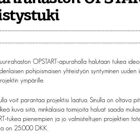
stystuki
tuurirahaston OPSTART-apurahalla halutaan tukea ideoin
denlaisen pohjoismaisen yhteistyön syntyminen uuden i
projektin ympärille.
a voit parantaa projektisi laatua. Sinulla on oltava pi
lkeä kuva siitä, minkälaisia toimijoita haluat saada mukaan 
-tukea pienempien ja jo valmisteltujen projektien tote
ma on 25.000 DKK.