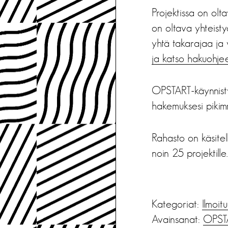
Projektissa on olt
on oltava yhteisty
yhtä takarajaa ja
ja katso hakuohje
OPSTART-käynnistys
hakemuksesi pikimm
Rahasto on käsite
noin 25 projektille.
Kategoriat:
Ilmoit
Avainsanat:
OPST