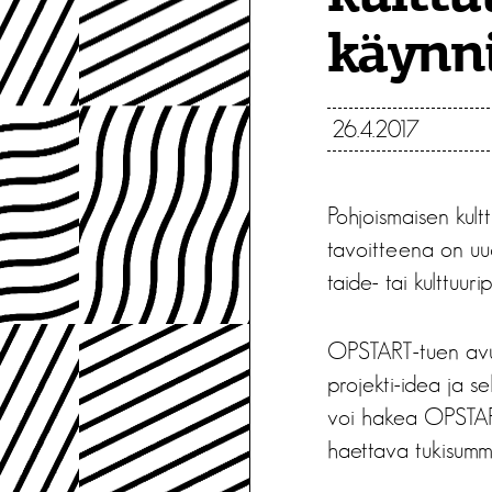
käynni
26.4.2017
Pohjoismaisen kult
tavoitteena on uu
taide- tai kulttuuri
OPSTART-tuen avull
projekti-idea ja se
voi hakea OPSTART
haettava tukisum