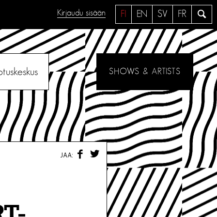
Kirjaudu sisään
H
FI
EN
SV
FR
a
e
otuskeskus
SHOWS & ARTISTS
F
T
JAA:
A
W
C
I
E
T
B
T
O
E
O
R
RT-
K