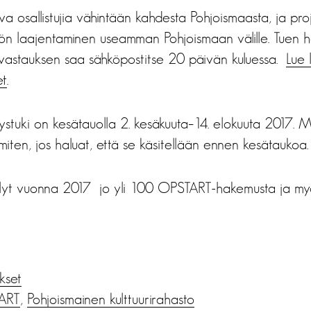
ava osallistujia vähintään kahdesta Pohjoismaasta, ja pro
ön laajentaminen useamman Pohjoismaan välille. Tuen h
 vastauksen saa sähköpostitse 20 päivän kuluessa.
Lue 
et
.
tuki on kesätauolla 2. kesäkuuta–14. elokuuta 2017. Mui
iten, jos haluat, että se käsitellään ennen kesätaukoa.
llyt vuonna 2017 jo yli 100 OPSTART-hakemusta ja my
ukset
ART
,
Pohjoismainen kulttuurirahasto