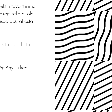
jektin tavoitteena
akemiselle ei ole
lisää apurahasta
sta siis lähettää
öntänyt tukea