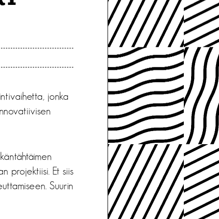
tivaihetta, jonka
nnovatiivisen
tkäntähtäimen
projektiisi. Et siis
uttamiseen. Suurin