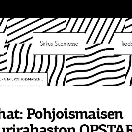
Sirkus Suomessa
Tied
URAHAT: POHJOISMAISEN...
at: Pohjoismaisen
uurirahaston OPSTA