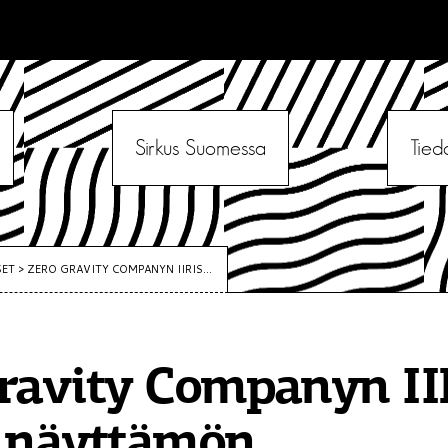
Sirkus Suomessa
Tied
SET
>
ZERO GRAVITY COMPANYN IIRIS...
ravity Companyn II
a näyttämön