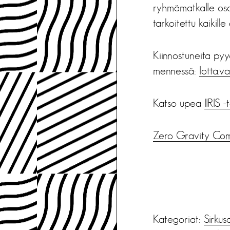
ryhmämatkalle osall
tarkoitettu kaikille
Kiinnostuneita pyy
mennessä:
lotta.va
Katso upea
IIRIS 
Zero Gravity Co
Kategoriat:
Sirkus