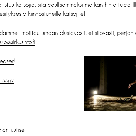
istuu katsojia, sitä edullisemmaksi matkan hinta tulee. 
 esityksestä kiinnostuneille katsojille!
dämme ilmoittautumaan alustavasti, ei sitovasti, perjanta
ulo@sirkusinfo.fi
-teaser
!
mpany
alan uutiset