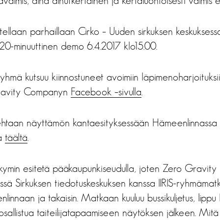
valmis, aina ainutkertainen ja kertaluontoisesti valmis e
oitellaan parhaillaan Cirko – Uuden sirkuksen keskuksess
 20-minuuttinen demo 6.4.2017 klo15.00.
yhmä kutsuu kiinnostuneet avoimiin läpimenoharjoituksii
Gravity Companyn
Facebook –sivulla
.
atehtaan näyttämön kantaesityksessään Hämeenlinnassa 
ja
täältä
.
näkymin esitetä pääkaupunkiseudulla, joten Zero Gravi
össä Sirkuksen tiedotuskeskuksen kanssa IIRIS-ryhmämat
linnaan ja takaisin. Matkaan kuuluu bussikuljetus, lippu
osallistua taiteilijatapaamiseen näytöksen jälkeen. Mi