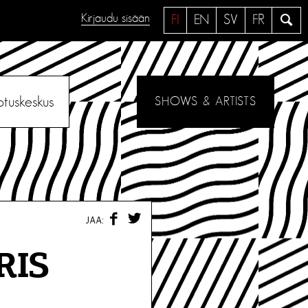
Kirjaudu sisään
H
FI
EN
SV
FR
a
e
otuskeskus
SHOWS & ARTISTS
F
T
JAA:
A
W
C
I
E
T
RIS
B
T
O
E
O
R
K