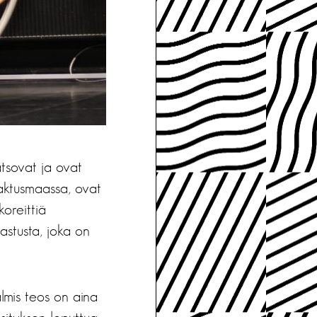
atsovat ja ovat
kaktusmaassa, ovat
oreittiä
astusta, joka on
almis teos on aina