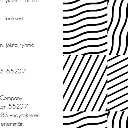
sityksen loputtua.
a. Teoksesta
n, joista ryhmä
5.–6.5.2017.
ty Company
kan 5.5.2017
 IIRIS –näytökseen
tä enemmän