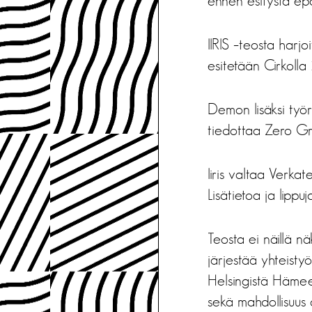
ennen esitystä epä
IIRIS –teosta harj
esitetään Cirkolla
Demon lisäksi työr
tiedottaa Zero 
Iiris valtaa Verk
Lisätietoa ja lippu
Teosta ei näillä 
järjestää yhteisty
Helsingistä Hämeen
sekä mahdollisuus 