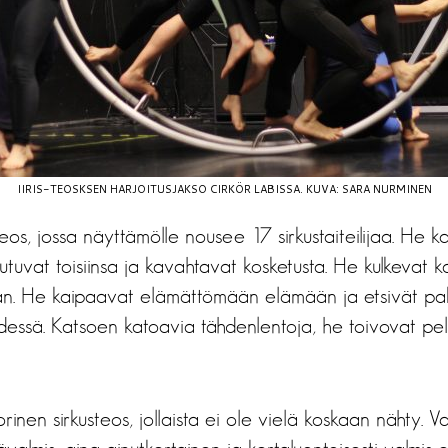
IIRIS-TEOSKSEN HARJOITUSJAKSO CIRKÖR LABISSA. KUVA: SARA NURMINEN
teos, jossa näyttämölle nousee 17 sirkustaiteilijaa. He k
utuvat toisiinsa ja kavahtavat kosketusta. He kulkevat 
n. He kaipaavat elämättömään elämään ja etsivät pak
essä. Katsoen katoavia tähdenlentoja, he toivovat pel
orinen sirkusteos, jollaista ei ole vielä koskaan nähty. V