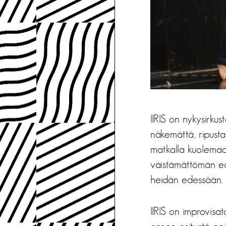
IIRIS on nykysirkus
näkemättä, ripusta
matkalla kuolemaa
väistämättömän ed
heidän edessään.
IIRIS on improvisat