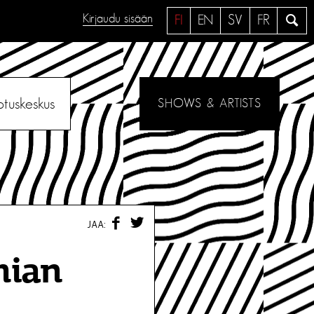
Kirjaudu sisään
H
FI
EN
SV
FR
a
e
otuskeskus
SHOWS & ARTISTS
F
T
JAA:
A
W
C
I
E
T
mian
B
T
O
E
O
R
K