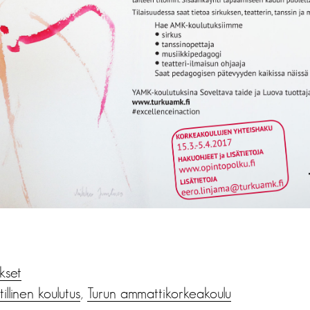
ukset
llinen koulutus
,
Turun ammattikorkeakoulu