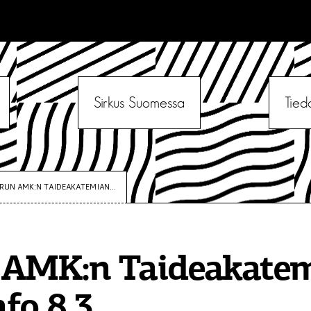
Sirkus Suomessa
Tied
RUN AMK:N TAIDEAKATEMIAN...
 AMK:n Taideakate
fo 8.3.