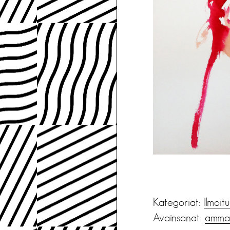
Kategoriat:
Ilmoit
Avainsanat:
ammati