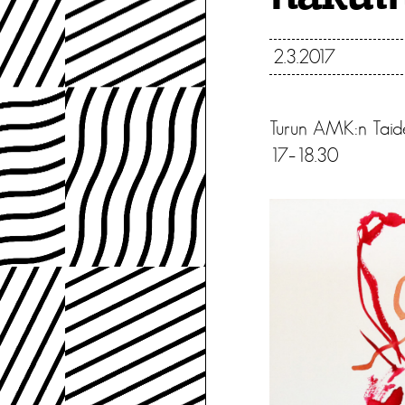
2.3.2017
Turun AMK:n Taidea
17–18.30