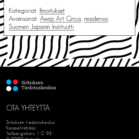
Kategoriat:
Ilmoitukset
Avainsanat:
Awaji Art Circus
,
residenssi
,
Suomen Japanin Instituutti
OTA YHTEYTTÄ:
Sirkuksen tiedotuskeskus
Kaapelitehdas
Tallberginkatu 1 C 93