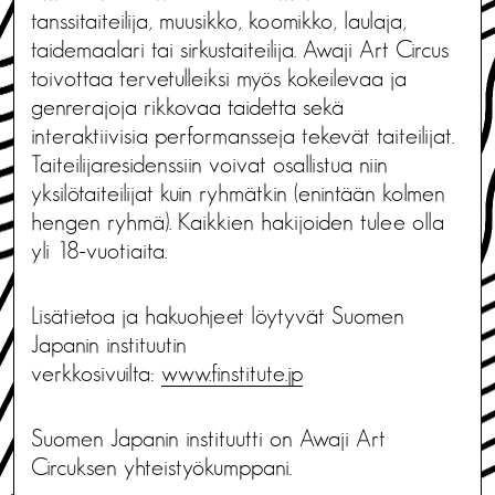
tanssitaiteilija, muusikko, koomikko, laulaja,
taidemaalari tai sirkustaiteilija. Awaji Art Circus
toivottaa tervetulleiksi myös kokeilevaa ja
genrerajoja rikkovaa taidetta sekä
interaktiivisia performansseja tekevät taiteilijat.
Taiteilijaresidenssiin voivat osallistua niin
yksilötaiteilijat kuin ryhmätkin (enintään kolmen
hengen ryhmä). Kaikkien hakijoiden tulee olla
yli 18-vuotiaita.
Lisätietoa ja hakuohjeet löytyvät Suomen
Japanin instituutin
verkkosivuilta:
www.finstitute.jp
Suomen Japanin instituutti on Awaji Art
Circuksen yhteistyökumppani.