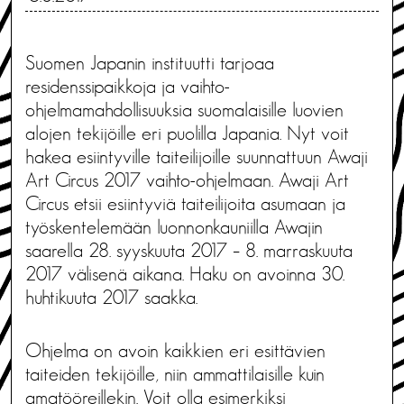
Suomen Japanin instituutti tarjoaa
residenssipaikkoja ja vaihto-
ohjelmamahdollisuuksia suomalaisille luovien
alojen tekijöille eri puolilla Japania. Nyt voit
hakea esiintyville taiteilijoille suunnattuun Awaji
Art Circus 2017 vaihto-ohjelmaan. Awaji Art
Circus etsii esiintyviä taiteilijoita asumaan ja
työskentelemään luonnonkauniilla Awajin
saarella 28. syyskuuta 2017 – 8. marraskuuta
2017 välisenä aikana. Haku on avoinna 30.
huhtikuuta 2017 saakka.
Ohjelma on avoin kaikkien eri esittävien
taiteiden tekijöille, niin ammattilaisille kuin
amatööreillekin. Voit olla esimerkiksi