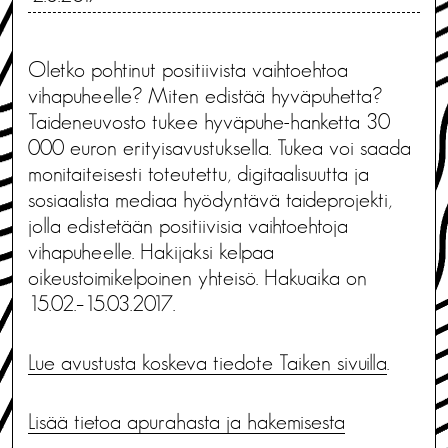
Oletko pohtinut positiivista vaihtoehtoa
vihapuheelle? Miten edistää hyväpuhetta?
Taideneuvosto tukee hyväpuhe-hanketta 30
000 euron erityisavustuksella. Tukea voi saada
monitaiteisesti toteutettu, digitaalisuutta ja
sosiaalista mediaa hyödyntävä taideprojekti,
jolla edistetään positiivisia vaihtoehtoja
vihapuheelle. Hakijaksi kelpaa
oikeustoimikelpoinen yhteisö. Hakuaika on
15.02.–15.03.2017.
Lue avustusta koskeva tiedote Taiken sivuilla
.
Lisää tietoa apurahasta ja hakemisesta