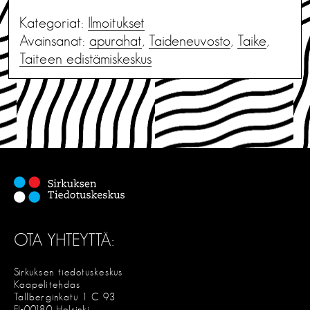
Kategoriat:
Ilmoitukset
Avainsanat:
apurahat
,
Taideneuvosto
,
Taike
,
Taiteen edistämiskeskus
OTA YHTEYTTÄ:
Sirkuksen tiedotuskeskus
Kaapelitehdas
Tallberginkatu 1 C 93
FI-00180 Helsinki