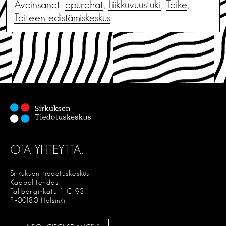
Avainsanat:
apurahat
,
Liikkuvuustuki
,
Taike
,
Taiteen edistämiskeskus
OTA YHTEYTTÄ:
Sirkuksen tiedotuskeskus
Kaapelitehdas
Tallberginkatu 1 C 93
FI-00180 Helsinki