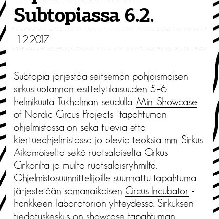
Subtopiassa 6.2.
1.2.2017
Subtopia järjestää seitsemän pohjoismaisen
sirkustuotannon esittelytilaisuuden 5.–6.
helmikuuta Tukholman seudulla.
Mini Showcase
of Nordic Circus Projects
-tapahtuman
ohjelmistossa on sekä tulevia että
kiertueohjelmistossa jo olevia teoksia mm. Sirkus
Aikamoiselta sekä ruotsalaiselta Cirkus
Cirköriltä ja muilta ruotsalaisryhmiltä.
Ohjelmistosuunnittelijoille suunnattu tapahtuma
järjestetään samanaikaisen
Circus Incubator
-
hankkeen laboratorion yhteydessä. Sirkuksen
tiedotuskeskus on showcase-tapahtuman