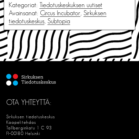
Kategoriat:
Tiedotus­keskuksen uutiset
Avainsanat:
Circus Incubator
,
Sirkuksen
tiedotuskeskus
,
Subtopia
OTA YHTEYTTÄ:
Sirkuksen tiedotuskeskus
Kaapelitehdas
Tallberginkatu 1 C 93
FI-00180 Helsinki