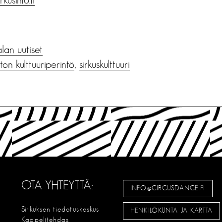
alan uutiset
on kulttuuriperintö
,
sirkuskulttuuri
OTA YHTEYTTÄ:
INFO@CIRCUSDANCE.FI
Sirkuksen tiedotuskeskus
HENKILÖKUNTA JA KARTTA
Kaapelitehdas