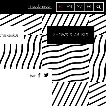
Kirjaudu sisään
H
FI
EN
SV
FR
a
e
otuskeskus
SHOWS & ARTISTS
F
T
JAA:
A
W
C
I
E
T
B
T
O
E
O
R
K