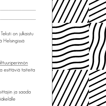
. Teksti on julkaistu
ä Helsingissä
lttuuriperinnön
esittäviä taiteita
oittajiin ja saada
äkelälle