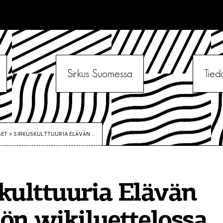
Sirkus Suomessa
Tied
SET
>
SIRKUSKULTTUURIA ELÄVÄN...
kulttuuria Elävän
ön wikiluettelossa