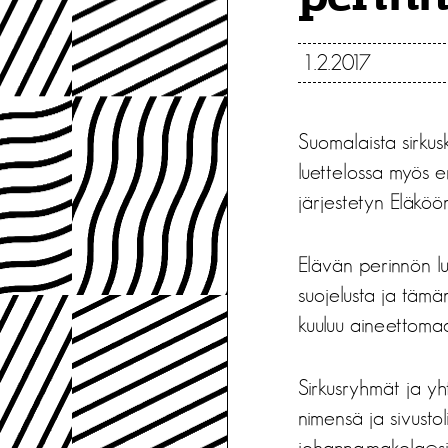
1.2.2017
Suomalaista sirkusk
luettelossa myös e
järjestetyn Eläköö
Elävän perinnön lu
suojelusta ja täm
kuuluu aineettomaa
Sirkusryhmät ja yht
nimensä ja sivusto
johanna.makela@sirk