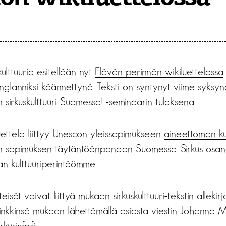
ulttuuria esitellään nyt
Elävän perinnön wikiluettelossa
nglanniksi käännettynä. Teksti on syntynyt viime syksyn
n sirkuskulttuuri Suomessa! -seminaarin tuloksena.
ettelo liittyy Unescon yleissopimukseen
aineettoman ku
än sopimuksen täytäntöönpanoon Suomessa. Sirkus osana 
n kulttuuriperintöömme.
eisöt voivat liittyä mukaan sirkuskulttuuri-tekstin allekirj
linkkinsä mukaan lähettämällä asiasta viestin Johanna M
usinfo.fi