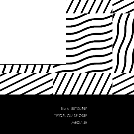
TILAA UUTISKIRJE
TIETOSUOJASELOSTE
MEDIALLE