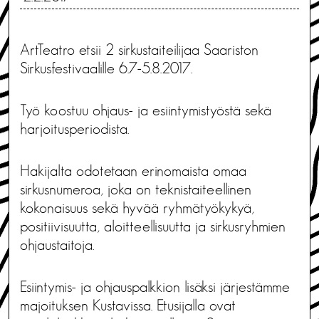
ArtTeatro etsii 2 sirkustaiteilijaa Saariston
Sirkusfestivaalille 6.7-5.8.2017.
Työ koostuu ohjaus- ja esiintymistyöstä sekä
harjoitusperiodista.
Hakijalta odotetaan erinomaista omaa
sirkusnumeroa, joka on teknistaiteellinen
kokonaisuus sekä hyvää ryhmätyökykyä,
positiivisuutta, aloitteellisuutta ja sirkusryhmien
ohjaustaitoja.
Esiintymis- ja ohjauspalkkion lisäksi järjestämme
majoituksen Kustavissa. Etusijalla ovat