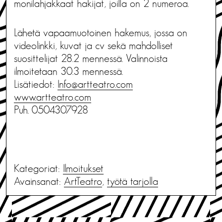
monilahjakkaat hakijat, joilla on 2 numeroa.
Lähetä vapaamuotoinen hakemus, jossa on
videolinkki, kuvat ja cv sekä mahdolliset
suosittelijat 28.2 mennessä. Valinnoista
ilmoitetaan 30.3 mennessä.
Lisätiedot:
Info@artteatro.com
www.artteatro.com
Puh. 0504307928
Kategoriat:
Ilmoitukset
Avainsanat:
ArtTeatro
,
työtä tarjolla