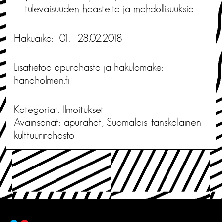
tulevaisuuden haasteita ja mahdollisuuksia
Hakuaika: 01.– 28.02.2018
Lisätietoa apurahasta ja hakulomake:
hanaholmen.fi
Kategoriat:
Ilmoitukset
Avainsanat:
apurahat
,
Suomalais–tanskalainen
kulttuurirahasto