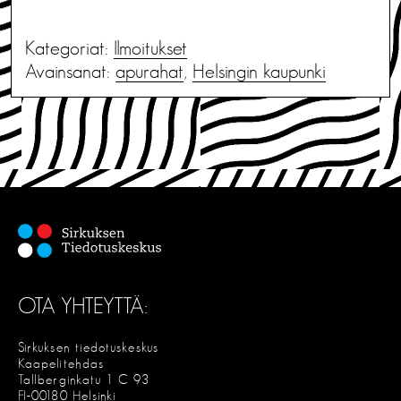
Kategoriat:
Ilmoitukset
Avainsanat:
apurahat
,
Helsingin kaupunki
OTA YHTEYTTÄ:
Sirkuksen tiedotuskeskus
Kaapelitehdas
Tallberginkatu 1 C 93
FI-00180 Helsinki