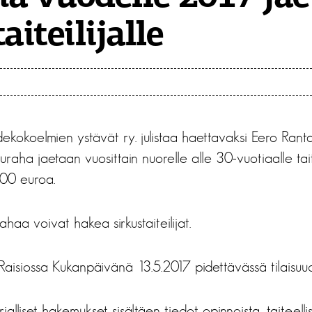
aiteilijalle
dekokoelmien ystävät ry. julistaa haettavaksi Eero Ran
aha jaetaan vuosittain nuorelle alle 30-vuotiaalle taite
00 euroa.
aa voivat hakea sirkustaiteilijat.
aisiossa Kukanpäivänä 13.5.2017 pidettävässä tilaisuu
alliset hakemukset sisältäen tiedot opinnoista, taiteelli