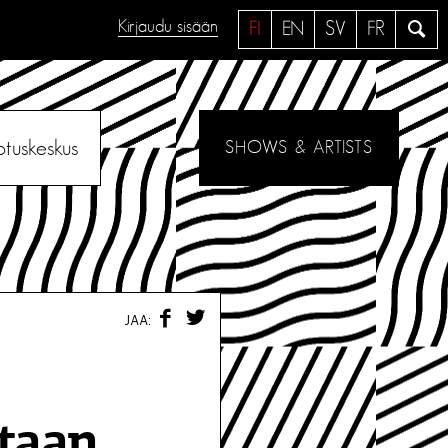
Kirjaudu sisään
H
FI
EN
SV
FR
a
e
otuskeskus
SHOWS & ARTISTS
F
T
JAA:
A
W
C
I
E
T
B
T
O
E
O
R
etaan
K