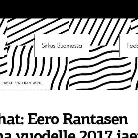
Sirkus Suomessa
Tied
URAHAT: EERO RANTASEN...
at: Eero Rantasen
a vuodelle 2017 ja