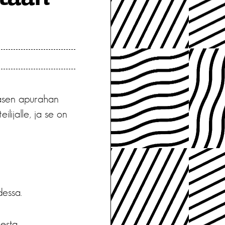
tasen apurahan
ilijalle, ja se on
dessa.
sesta