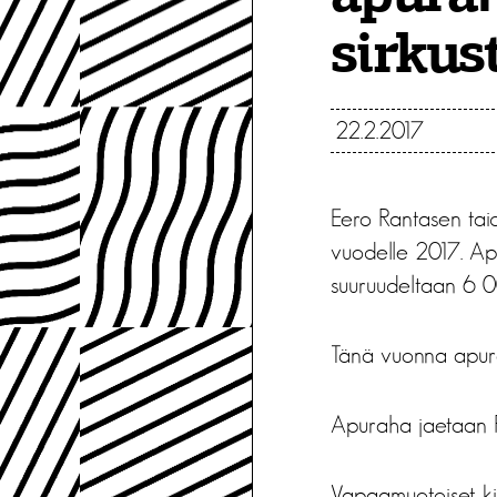
sirkust
22.2.2017
Eero Rantasen tai
vuodelle 2017. Apur
suuruudeltaan 6 0
Tänä vuonna apurah
Apuraha jaetaan R
Vapaamuotoiset kirj