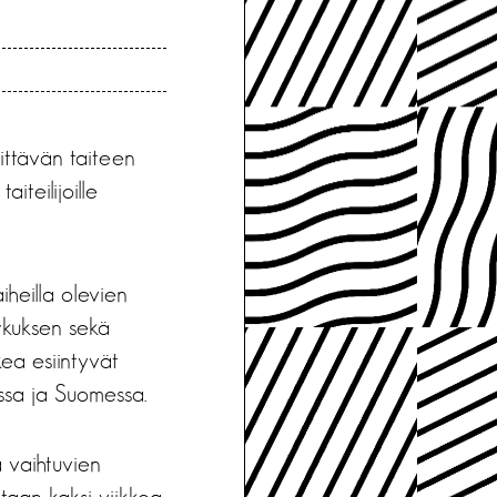
ittävän taiteen
iteilijoille
heilla olevien
sirkuksen sekä
ea esiintyvät
issa ja Suomessa.
 vaihtuvien
taan kaksi viikkoa.