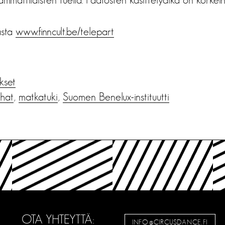
asta
www.finncult.be/telepart
ukset
hat
,
matkatuki
,
Suomen Benelux-instituutti
OTA YHTEYTTÄ:
INFO@CIRCUSDANCE.FI