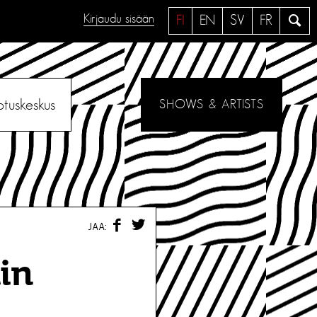
Kirjaudu sisään
H
FI
EN
SV
FR
a
e
otuskeskus
SHOWS & ARTISTS
F
T
JAA:
A
W
C
I
E
T
in
B
T
O
E
O
R
K