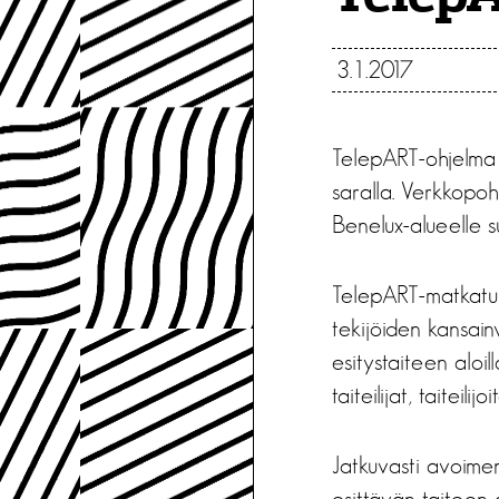
3.1.2017
TelepART-ohjelma 
saralla. Verkkopohj
Benelux-alueelle s
TelepART-matkatuke
tekijöiden kansainvä
esitystaiteen alo
taiteilijat, taitei
Jatkuvasti avoime
esittävän taiteen 