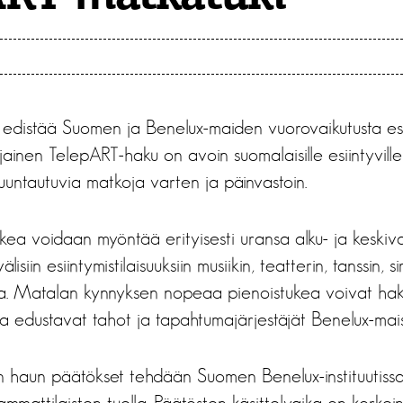
edistää Suomen ja Benelux-maiden vuorovaikutusta es
ainen TelepART-haku on avoin suomalaisille esiintyville ta
uuntautuvia matkoja varten ja päinvastoin.
a voidaan myöntää erityisesti uransa alku- ja keskivai
lisiin esiintymistilaisuuksiin musiikin, teatterin, tanssin, 
illa. Matalan kynnyksen nopeaa pienoistukea voivat hak
lijoita edustavat tahot ja tapahtumajärjestäjät Benelux-ma
n haun päätökset tehdään Suomen Benelux-instituutissa
ammattilaisten tuella. Päätösten käsittelyaika on korkein