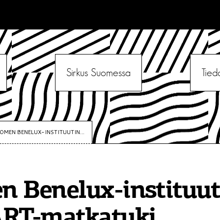
Sirkus Suomessa
Tied
OMEN BENELUX-INSTITUUTIN...
 Benelux-instituut
ART-matkatuki