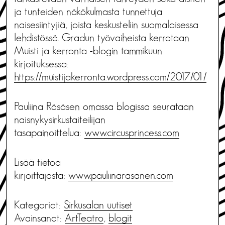
ja tunteiden näkökulmasta tunnettuja
naisesiintyjiä, joista keskusteliin suomalaisessa
lehdistössä. Gradun työvaiheista kerrotaan
Muisti ja kerronta -blogin tammikuun
kirjoituksessa:
https://muistijakerronta.wordpress.com/2017/01/
Pauliina Räsäsen omassa blogissa seurataan
naisnykysirkustaiteilijan
tasapainoittelua:
www.circusprincess.com
Lisää tietoa
kirjoittajasta:
www.pauliinarasanen.com
Kategoriat:
Sirkusalan uutiset
Avainsanat:
ArtTeatro
,
blogit