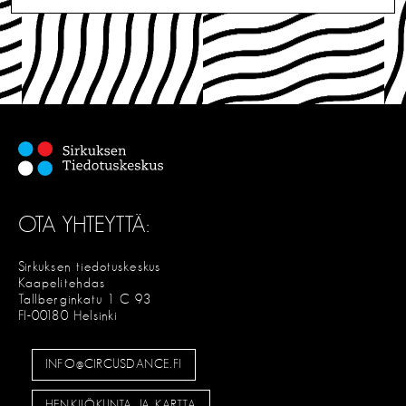
OTA YHTEYTTÄ:
Sirkuksen tiedotuskeskus
Kaapelitehdas
Tallberginkatu 1 C 93
FI-00180 Helsinki
INFO@CIRCUSDANCE.FI
HENKILÖKUNTA JA KARTTA