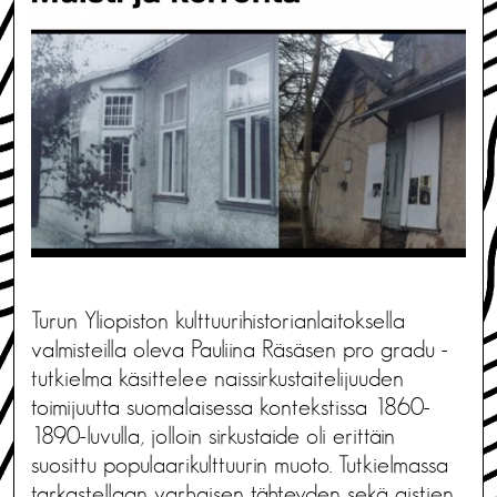
Turun Yliopiston kulttuurihistorianlaitoksella
valmisteilla oleva Pauliina Räsäsen pro gradu -
tutkielma käsittelee naissirkustaitelijuuden
toimijuutta suomalaisessa kontekstissa 1860-
1890-luvulla, jolloin sirkustaide oli erittäin
suosittu populaarikulttuurin muoto. Tutkielmassa
tarkastellaan varhaisen tähteyden sekä aistien